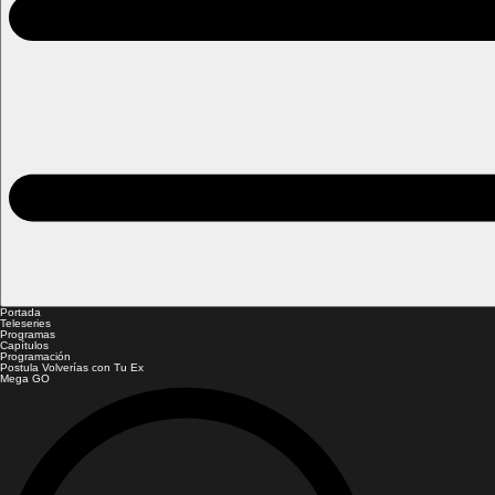
Portada
Teleseries
Programas
Capítulos
Programación
Postula Volverías con Tu Ex
Mega GO