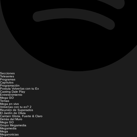
Secciones
Teleseries
Programas
Capítulos
Programación
Postula Volverías con tu Ex
Casting Dale Play
Entretenimiento
Mega GO
Temas
Mega en vivo
Volverías con tu ex? 2
Reunión de Superados
El Jardín de Olivia
Carmen Gloria, Fuerte & Claro
Detrás del Muro
Mega GO
Grupo Megamedia
Megamedia
Mega
Meganoticias