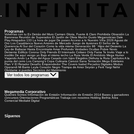
Programas
Volverías con tu Ex
Detrás del Muro
Carmen Gloria, Fuerte & Claro
Prohibida Obsesión
La
Baronesa
Reunión de Superados
El Jardín de Olivia
Mucho Gusto
Meganoticias
Dale
Play
Atrapados 133
La hora de jugar
De paseo
Acceso a lo Nuestro
Viña 2026
Aguas de
Oro
Los Casablanca
Nuevo Amores de Mercado
Juego de ilusiones
El Señor de la
Querencia
Al Sur del Corazón
Como la vida misma
Generación 98 '
Hijos del Desierto
La
Ley de Baltazar
Hasta Encontrarte
Amar Profundo
Verdades Ocultas
Pobre Novio
Demente
Edificio Corona
Only Friends
El Internado
Coliseo
Only Fama
Te Invito
Viaje a lo
insólito
De aquí vengo yo
Bajo el mismo techo
La Ruta Verde
El Antídoto
Mega Humor
Viajando Ando
La Ruta del Agua
Casado con hijos
Elegidos
Disfruta la Ruta
Capítulos
A la
punta del cerro
Los Carsong's
Copa Culinaria Carozzi
Sana Tentación
Mega Estelares
Plan V
El Retador
Desafío Emprendedor
The Covers
Isabel
Pecados Digitales
Modus
Operandi
Mi Barrio
Leyla
Corazón Negro
Trampa de Amor
Seyrán y Ferit
Yargi
Nehir
Olvídame si puedes
Secretos del Matrimonio
Ver todos los programas
Megamedia Corporativo
Quienes Somos
Información de Emisión
Información de Emisión 2014
Bases y ganadores
concursos
Orientaciones Programáticas
Trabaja con nosotros
Holding Bethia
Área
Comercial
Mediakit Digital
Síguenos