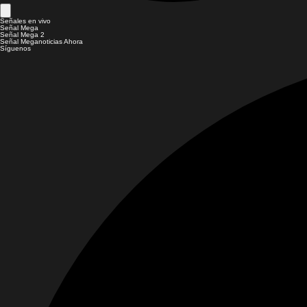
Señales en vivo
Señal Mega
Señal Mega 2
Señal Meganoticias Ahora
Síguenos