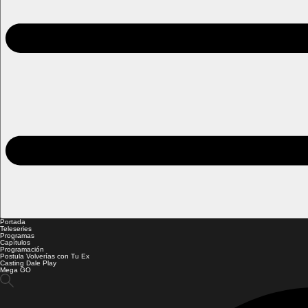
Portada
Teleseries
Programas
Capítulos
Programación
Postula Volverías con Tu Ex
Casting Dale Play
Mega GO