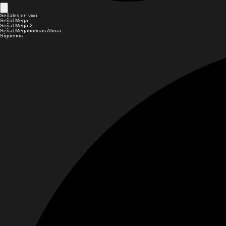
Señales en vivo
Señal Mega
Señal Mega 2
Señal Meganoticias Ahora
Síguenos