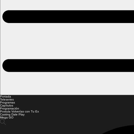
Portada
Teleseries
Programas
Capítulos
Programación
Postula Volverías con Tu Ex
Casting Dale Play
Mega GO