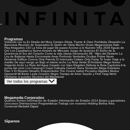
Programas
Volverías con tu Ex
Detrás del Muro
Carmen Gloria, Fuerte & Claro
Prohibida Obsesión
La
Baronesa
Reunión de Superados
El Jardín de Olivia
Mucho Gusto
Meganoticias
Dale
Play
Atrapados 133
La hora de jugar
De paseo
Acceso a lo Nuestro
Viña 2026
Aguas de
Oro
Los Casablanca
Nuevo Amores de Mercado
Juego de ilusiones
El Señor de la
Querencia
Al Sur del Corazón
Como la vida misma
Generación 98 '
Hijos del Desierto
La
Ley de Baltazar
Hasta Encontrarte
Amar Profundo
Verdades Ocultas
Pobre Novio
Demente
Edificio Corona
Only Friends
El Internado
Coliseo
Only Fama
Te Invito
Viaje a lo
insólito
De aquí vengo yo
Bajo el mismo techo
La Ruta Verde
El Antídoto
Mega Humor
Viajando Ando
La Ruta del Agua
Casado con hijos
Elegidos
Disfruta la Ruta
Capítulos
A la
punta del cerro
Los Carsong's
Copa Culinaria Carozzi
Sana Tentación
Mega Estelares
Plan V
El Retador
Desafío Emprendedor
The Covers
Isabel
Pecados Digitales
Modus
Operandi
Mi Barrio
Leyla
Corazón Negro
Trampa de Amor
Seyrán y Ferit
Yargi
Nehir
Olvídame si puedes
Secretos del Matrimonio
Ver todos los programas
Megamedia Corporativo
Quienes Somos
Información de Emisión
Información de Emisión 2014
Bases y ganadores
concursos
Orientaciones Programáticas
Trabaja con nosotros
Holding Bethia
Área
Comercial
Mediakit Digital
Síguenos