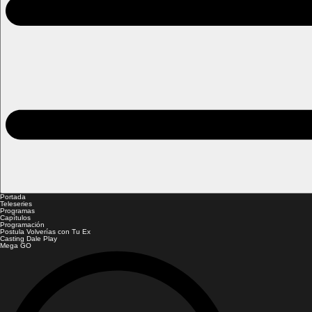
Portada
Teleseries
Programas
Capítulos
Programación
Postula Volverías con Tu Ex
Casting Dale Play
Mega GO