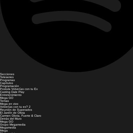
Secciones
Teleseries
Programas
Capítulos
Programación
Postula Volverías con tu Ex
Casting Dale Play
Entretenimiento
Mega GO
Temas
Mega en vivo
Volverías con tu ex? 2
Reunión de Superados
El Jardín de Olivia
Carmen Gloria, Fuerte & Claro
Detrás del Muro
Mega GO
Grupo Megamedia
Megamedia
Mega