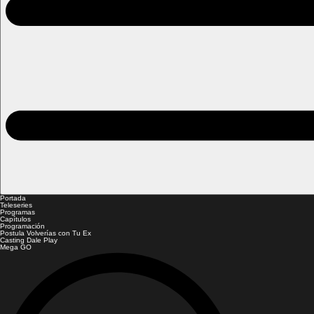
Portada
Teleseries
Programas
Capítulos
Programación
Postula Volverías con Tu Ex
Casting Dale Play
Mega GO