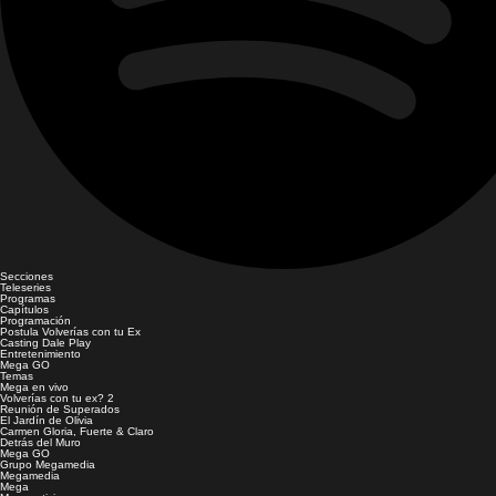
Secciones
Teleseries
Programas
Capítulos
Programación
Postula Volverías con tu Ex
Casting Dale Play
Entretenimiento
Mega GO
Temas
Mega en vivo
Volverías con tu ex? 2
Reunión de Superados
El Jardín de Olivia
Carmen Gloria, Fuerte & Claro
Detrás del Muro
Mega GO
Grupo Megamedia
Megamedia
Mega