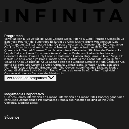
Programas
Volverías con tu Ex
Detrás del Muro
Carmen Gloria, Fuerte & Claro
Prohibida Obsesión
La
Baronesa
Reunión de Superados
El Jardín de Olivia
Mucho Gusto
Meganoticias
Dale
Play
Atrapados 133
La hora de jugar
De paseo
Acceso a lo Nuestro
Viña 2026
Aguas de
Oro
Los Casablanca
Nuevo Amores de Mercado
Juego de ilusiones
El Señor de la
Querencia
Al Sur del Corazón
Como la vida misma
Generación 98 '
Hijos del Desierto
La
Ley de Baltazar
Hasta Encontrarte
Amar Profundo
Verdades Ocultas
Pobre Novio
Demente
Edificio Corona
Only Friends
El Internado
Coliseo
Only Fama
Te Invito
Viaje a lo
insólito
De aquí vengo yo
Bajo el mismo techo
La Ruta Verde
El Antídoto
Mega Humor
Viajando Ando
La Ruta del Agua
Casado con hijos
Elegidos
Disfruta la Ruta
Capítulos
A la
punta del cerro
Los Carsong's
Copa Culinaria Carozzi
Sana Tentación
Mega Estelares
Plan V
El Retador
Desafío Emprendedor
The Covers
Isabel
Pecados Digitales
Modus
Operandi
Mi Barrio
Leyla
Corazón Negro
Trampa de Amor
Seyrán y Ferit
Yargi
Nehir
Olvídame si puedes
Secretos del Matrimonio
Ver todos los programas
Megamedia Corporativo
Quienes Somos
Información de Emisión
Información de Emisión 2014
Bases y ganadores
concursos
Orientaciones Programáticas
Trabaja con nosotros
Holding Bethia
Área
Comercial
Mediakit Digital
Síguenos