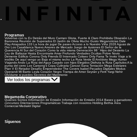
Programas
Volverías con tu Ex
Detrás del Muro
Carmen Gloria, Fuerte & Claro
Prohibida Obsesión
La
Baronesa
Reunión de Superados
El Jardín de Olivia
Mucho Gusto
Meganoticias
Dale
Play
Atrapados 133
La hora de jugar
De paseo
Acceso a lo Nuestro
Viña 2026
Aguas de
Oro
Los Casablanca
Nuevo Amores de Mercado
Juego de ilusiones
El Señor de la
Querencia
Al Sur del Corazón
Como la vida misma
Generación 98 '
Hijos del Desierto
La
Ley de Baltazar
Hasta Encontrarte
Amar Profundo
Verdades Ocultas
Pobre Novio
Demente
Edificio Corona
Only Friends
El Internado
Coliseo
Only Fama
Te Invito
Viaje a lo
insólito
De aquí vengo yo
Bajo el mismo techo
La Ruta Verde
El Antídoto
Mega Humor
Viajando Ando
La Ruta del Agua
Casado con hijos
Elegidos
Disfruta la Ruta
Capítulos
A la
punta del cerro
Los Carsong's
Copa Culinaria Carozzi
Sana Tentación
Mega Estelares
Plan V
El Retador
Desafío Emprendedor
The Covers
Isabel
Pecados Digitales
Modus
Operandi
Mi Barrio
Leyla
Corazón Negro
Trampa de Amor
Seyrán y Ferit
Yargi
Nehir
Olvídame si puedes
Secretos del Matrimonio
Ver todos los programas
Megamedia Corporativo
Quienes Somos
Información de Emisión
Información de Emisión 2014
Bases y ganadores
concursos
Orientaciones Programáticas
Trabaja con nosotros
Holding Bethia
Área
Comercial
Mediakit Digital
Síguenos