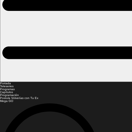
Portada
Teleseries
Programas
Capítulos
Programación
Postula Volverías con Tu Ex
Mega GO