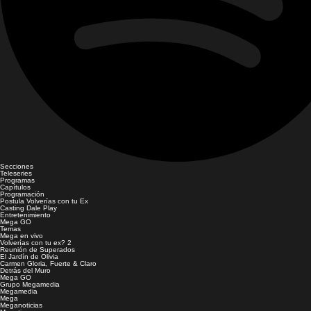
Secciones
Teleseries
Programas
Capítulos
Programación
Postula Volverías con tu Ex
Casting Dale Play
Entretenimiento
Mega GO
Temas
Mega en vivo
Volverías con tu ex? 2
Reunión de Superados
El Jardín de Olivia
Carmen Gloria, Fuerte & Claro
Detrás del Muro
Mega GO
Grupo Megamedia
Megamedia
Mega
Meganoticias