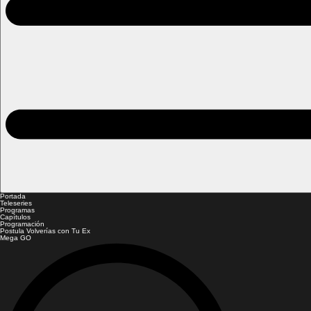
Portada
Teleseries
Programas
Capítulos
Programación
Postula Volverías con Tu Ex
Mega GO