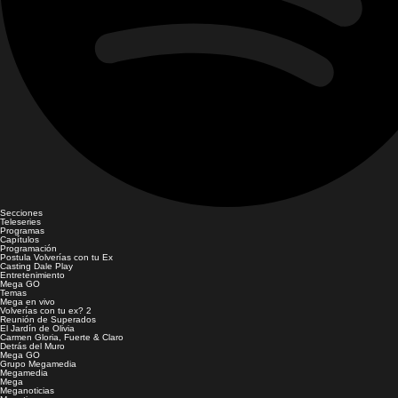
Secciones
Teleseries
Programas
Capítulos
Programación
Postula Volverías con tu Ex
Casting Dale Play
Entretenimiento
Mega GO
Temas
Mega en vivo
Volverías con tu ex? 2
Reunión de Superados
El Jardín de Olivia
Carmen Gloria, Fuerte & Claro
Detrás del Muro
Mega GO
Grupo Megamedia
Megamedia
Mega
Meganoticias