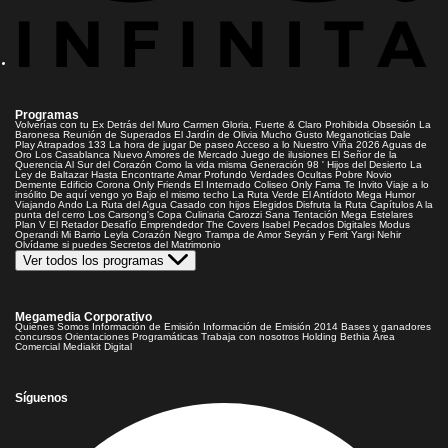
Programas
Volverías con tu Ex
Detrás del Muro
Carmen Gloria, Fuerte & Claro
Prohibida Obsesión
La
Baronesa
Reunión de Superados
El Jardín de Olivia
Mucho Gusto
Meganoticias
Dale
Play
Atrapados 133
La hora de jugar
De paseo
Acceso a lo Nuestro
Viña 2026
Aguas de
Oro
Los Casablanca
Nuevo Amores de Mercado
Juego de ilusiones
El Señor de la
Querencia
Al Sur del Corazón
Como la vida misma
Generación 98 '
Hijos del Desierto
La
Ley de Baltazar
Hasta Encontrarte
Amar Profundo
Verdades Ocultas
Pobre Novio
Demente
Edificio Corona
Only Friends
El Internado
Coliseo
Only Fama
Te Invito
Viaje a lo
insólito
De aquí vengo yo
Bajo el mismo techo
La Ruta Verde
El Antídoto
Mega Humor
Viajando Ando
La Ruta del Agua
Casado con hijos
Elegidos
Disfruta la Ruta
Capítulos
A la
punta del cerro
Los Carsong's
Copa Culinaria Carozzi
Sana Tentación
Mega Estelares
Plan V
El Retador
Desafío Emprendedor
The Covers
Isabel
Pecados Digitales
Modus
Operandi
Mi Barrio
Leyla
Corazón Negro
Trampa de Amor
Seyrán y Ferit
Yargi
Nehir
Olvídame si puedes
Secretos del Matrimonio
Ver todos los programas
Megamedia Corporativo
Quienes Somos
Información de Emisión
Información de Emisión 2014
Bases y ganadores
concursos
Orientaciones Programáticas
Trabaja con nosotros
Holding Bethia
Área
Comercial
Mediakit Digital
Síguenos