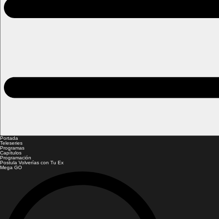
Portada
Teleseries
Programas
Capítulos
Programación
Postula Volverías con Tu Ex
Mega GO