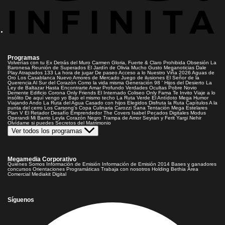
Programas
Volverías con tu Ex
Detrás del Muro
Carmen Gloria, Fuerte & Claro
Prohibida Obsesión
La
Baronesa
Reunión de Superados
El Jardín de Olivia
Mucho Gusto
Meganoticias
Dale
Play
Atrapados 133
La hora de jugar
De paseo
Acceso a lo Nuestro
Viña 2026
Aguas de
Oro
Los Casablanca
Nuevo Amores de Mercado
Juego de ilusiones
El Señor de la
Querencia
Al Sur del Corazón
Como la vida misma
Generación 98 '
Hijos del Desierto
La
Ley de Baltazar
Hasta Encontrarte
Amar Profundo
Verdades Ocultas
Pobre Novio
Demente
Edificio Corona
Only Friends
El Internado
Coliseo
Only Fama
Te Invito
Viaje a lo
insólito
De aquí vengo yo
Bajo el mismo techo
La Ruta Verde
El Antídoto
Mega Humor
Viajando Ando
La Ruta del Agua
Casado con hijos
Elegidos
Disfruta la Ruta
Capítulos
A la
punta del cerro
Los Carsong's
Copa Culinaria Carozzi
Sana Tentación
Mega Estelares
Plan V
El Retador
Desafío Emprendedor
The Covers
Isabel
Pecados Digitales
Modus
Operandi
Mi Barrio
Leyla
Corazón Negro
Trampa de Amor
Seyrán y Ferit
Yargi
Nehir
Olvídame si puedes
Secretos del Matrimonio
Ver todos los programas
Megamedia Corporativo
Quienes Somos
Información de Emisión
Información de Emisión 2014
Bases y ganadores
concursos
Orientaciones Programáticas
Trabaja con nosotros
Holding Bethia
Área
Comercial
Mediakit Digital
Síguenos