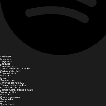
Secciones
Teleseries
Programas
Capítulos
Programación
Postula Volverías con tu Ex
Casting Dale Play
Entretenimiento
Mega GO
Temas
Mega en vivo
Volverías con tu ex? 2
Reunión de Superados
El Jardín de Olivia
Carmen Gloria, Fuerte & Claro
Detrás del Muro
Mega GO
Grupo Megamedia
Megamedia
Mega
Meganoticias