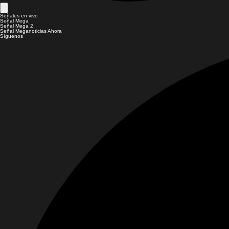
Señales en vivo
Señal Mega
Señal Mega 2
Señal Meganoticias Ahora
Síguenos