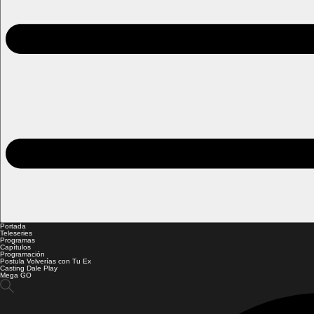
Portada
Teleseries
Programas
Capítulos
Programación
Postula Volverías con Tu Ex
Casting Dale Play
Mega GO