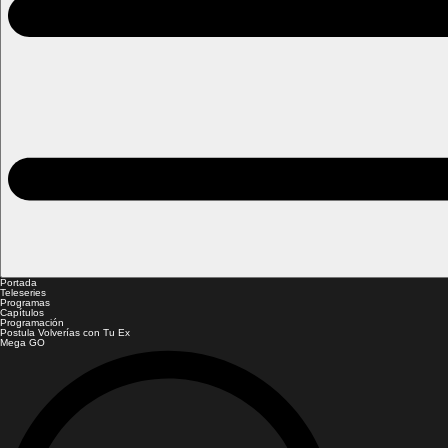
Portada
Teleseries
Programas
Capítulos
Programación
Postula Volverías con Tu Ex
Mega GO