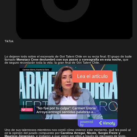
TikTok
Lo dejaron todo sobre el escenario de Got Talent Chile en su recta final. El grupo de baile
llamado
Monstarz Crew deslumbró con sus pasos y coreografía en esta noche,
que
de seguro recordarán toda la vida: la gran final de Got Talent Chile.
Lea el artículo
powered
by
Uno de sus talentosos miembros nos contó cómo vivieron este momento, qué les pasó al
oir la opinión del jurado compuesto por
Carolina Arregui, Nicole, Sergio Freire y
Mauricio Jürgensen,
e invitaron a que voten por ellos a través de mensajes de texto.