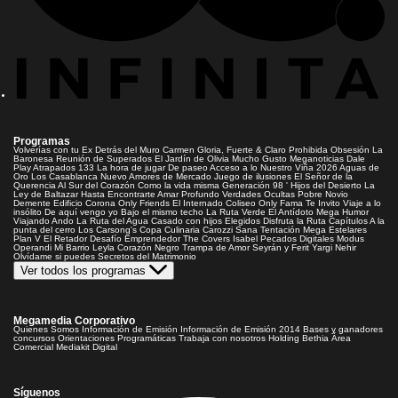
Programas
Volverías con tu Ex
Detrás del Muro
Carmen Gloria, Fuerte & Claro
Prohibida Obsesión
La
Baronesa
Reunión de Superados
El Jardín de Olivia
Mucho Gusto
Meganoticias
Dale
Play
Atrapados 133
La hora de jugar
De paseo
Acceso a lo Nuestro
Viña 2026
Aguas de
Oro
Los Casablanca
Nuevo Amores de Mercado
Juego de ilusiones
El Señor de la
Querencia
Al Sur del Corazón
Como la vida misma
Generación 98 '
Hijos del Desierto
La
Ley de Baltazar
Hasta Encontrarte
Amar Profundo
Verdades Ocultas
Pobre Novio
Demente
Edificio Corona
Only Friends
El Internado
Coliseo
Only Fama
Te Invito
Viaje a lo
insólito
De aquí vengo yo
Bajo el mismo techo
La Ruta Verde
El Antídoto
Mega Humor
Viajando Ando
La Ruta del Agua
Casado con hijos
Elegidos
Disfruta la Ruta
Capítulos
A la
punta del cerro
Los Carsong's
Copa Culinaria Carozzi
Sana Tentación
Mega Estelares
Plan V
El Retador
Desafío Emprendedor
The Covers
Isabel
Pecados Digitales
Modus
Operandi
Mi Barrio
Leyla
Corazón Negro
Trampa de Amor
Seyrán y Ferit
Yargi
Nehir
Olvídame si puedes
Secretos del Matrimonio
Ver todos los programas
Megamedia Corporativo
Quienes Somos
Información de Emisión
Información de Emisión 2014
Bases y ganadores
concursos
Orientaciones Programáticas
Trabaja con nosotros
Holding Bethia
Área
Comercial
Mediakit Digital
Síguenos