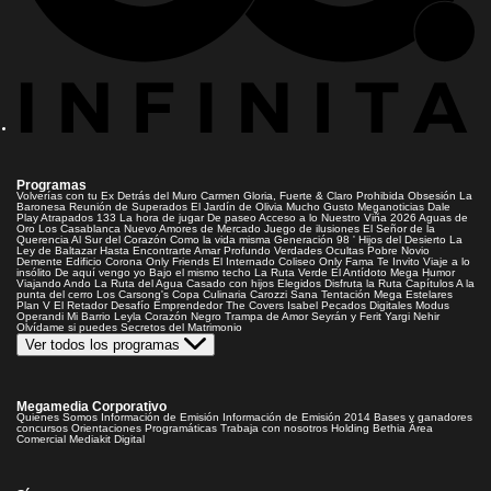
Programas
Volverías con tu Ex
Detrás del Muro
Carmen Gloria, Fuerte & Claro
Prohibida Obsesión
La
Baronesa
Reunión de Superados
El Jardín de Olivia
Mucho Gusto
Meganoticias
Dale
Play
Atrapados 133
La hora de jugar
De paseo
Acceso a lo Nuestro
Viña 2026
Aguas de
Oro
Los Casablanca
Nuevo Amores de Mercado
Juego de ilusiones
El Señor de la
Querencia
Al Sur del Corazón
Como la vida misma
Generación 98 '
Hijos del Desierto
La
Ley de Baltazar
Hasta Encontrarte
Amar Profundo
Verdades Ocultas
Pobre Novio
Demente
Edificio Corona
Only Friends
El Internado
Coliseo
Only Fama
Te Invito
Viaje a lo
insólito
De aquí vengo yo
Bajo el mismo techo
La Ruta Verde
El Antídoto
Mega Humor
Viajando Ando
La Ruta del Agua
Casado con hijos
Elegidos
Disfruta la Ruta
Capítulos
A la
punta del cerro
Los Carsong's
Copa Culinaria Carozzi
Sana Tentación
Mega Estelares
Plan V
El Retador
Desafío Emprendedor
The Covers
Isabel
Pecados Digitales
Modus
Operandi
Mi Barrio
Leyla
Corazón Negro
Trampa de Amor
Seyrán y Ferit
Yargi
Nehir
Olvídame si puedes
Secretos del Matrimonio
Ver todos los programas
Megamedia Corporativo
Quienes Somos
Información de Emisión
Información de Emisión 2014
Bases y ganadores
concursos
Orientaciones Programáticas
Trabaja con nosotros
Holding Bethia
Área
Comercial
Mediakit Digital