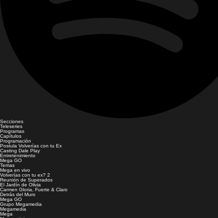
Secciones
Teleseries
Programas
Capítulos
Programación
Postula Volverías con tu Ex
Casting Dale Play
Entretenimiento
Mega GO
Temas
Mega en vivo
Volverías con tu ex? 2
Reunión de Superados
El Jardín de Olivia
Carmen Gloria, Fuerte & Claro
Detrás del Muro
Mega GO
Grupo Megamedia
Megamedia
Mega