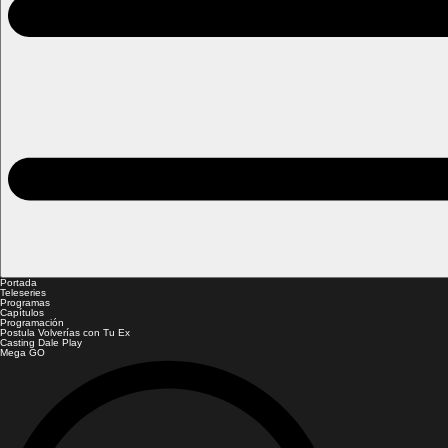
Portada
Teleseries
Programas
Capítulos
Programación
Postula Volverías con Tu Ex
Casting Dale Play
Mega GO