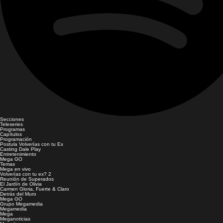
Secciones
Teleseries
Programas
Capítulos
Programación
Postula Volverías con tu Ex
Casting Dale Play
Entretenimiento
Mega GO
Temas
Mega en vivo
Volverías con tu ex? 2
Reunión de Superados
El Jardín de Olivia
Carmen Gloria, Fuerte & Claro
Detrás del Muro
Mega GO
Grupo Megamedia
Megamedia
Mega
Meganoticias