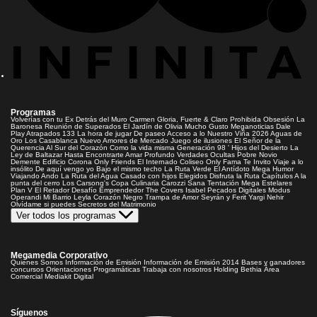
Programas
Volverías con tu Ex
Detrás del Muro
Carmen Gloria, Fuerte & Claro
Prohibida Obsesión
La
Baronesa
Reunión de Superados
El Jardín de Olivia
Mucho Gusto
Meganoticias
Dale
Play
Atrapados 133
La hora de jugar
De paseo
Acceso a lo Nuestro
Viña 2026
Aguas de
Oro
Los Casablanca
Nuevo Amores de Mercado
Juego de ilusiones
El Señor de la
Querencia
Al Sur del Corazón
Como la vida misma
Generación 98 '
Hijos del Desierto
La
Ley de Baltazar
Hasta Encontrarte
Amar Profundo
Verdades Ocultas
Pobre Novio
Demente
Edificio Corona
Only Friends
El Internado
Coliseo
Only Fama
Te Invito
Viaje a lo
insólito
De aquí vengo yo
Bajo el mismo techo
La Ruta Verde
El Antídoto
Mega Humor
Viajando Ando
La Ruta del Agua
Casado con hijos
Elegidos
Disfruta la Ruta
Capítulos
A la
punta del cerro
Los Carsong's
Copa Culinaria Carozzi
Sana Tentación
Mega Estelares
Plan V
El Retador
Desafío Emprendedor
The Covers
Isabel
Pecados Digitales
Modus
Operandi
Mi Barrio
Leyla
Corazón Negro
Trampa de Amor
Seyrán y Ferit
Yargi
Nehir
Olvídame si puedes
Secretos del Matrimonio
Ver todos los programas
Megamedia Corporativo
Quienes Somos
Información de Emisión
Información de Emisión 2014
Bases y ganadores
concursos
Orientaciones Programáticas
Trabaja con nosotros
Holding Bethia
Área
Comercial
Mediakit Digital
Síguenos