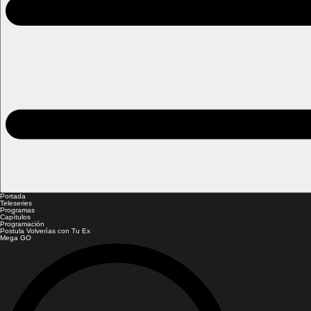
Portada
Teleseries
Programas
Capítulos
Programación
Postula Volverías con Tu Ex
Mega GO