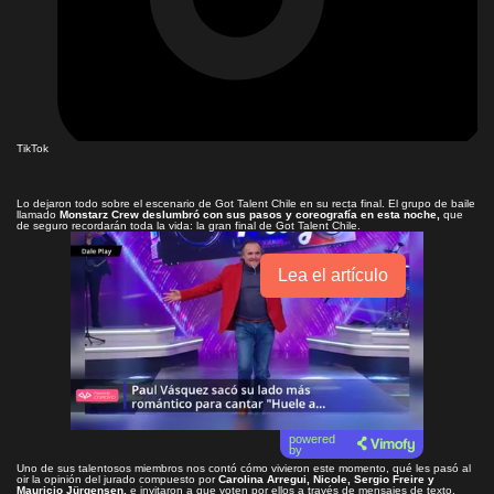
TikTok
Lo dejaron todo sobre el escenario de Got Talent Chile en su recta final. El grupo de baile
llamado
Monstarz Crew deslumbró con sus pasos y coreografía en esta noche,
que
de seguro recordarán toda la vida: la gran final de Got Talent Chile.
Lea el artículo
powered
by
Uno de sus talentosos miembros nos contó cómo vivieron este momento, qué les pasó al
oir la opinión del jurado compuesto por
Carolina Arregui, Nicole, Sergio Freire y
Mauricio Jürgensen,
e invitaron a que voten por ellos a través de mensajes de texto.