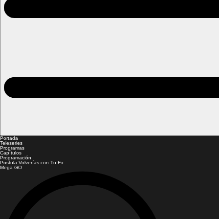
Portada
Teleseries
Programas
Capítulos
Programación
Postula Volverías con Tu Ex
Mega GO