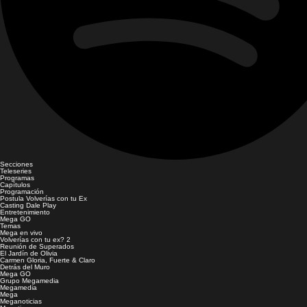
Secciones
Teleseries
Programas
Capítulos
Programación
Postula Volverías con tu Ex
Casting Dale Play
Entretenimiento
Mega GO
Temas
Mega en vivo
Volverías con tu ex? 2
Reunión de Superados
El Jardín de Olivia
Carmen Gloria, Fuerte & Claro
Detrás del Muro
Mega GO
Grupo Megamedia
Megamedia
Mega
Meganoticias