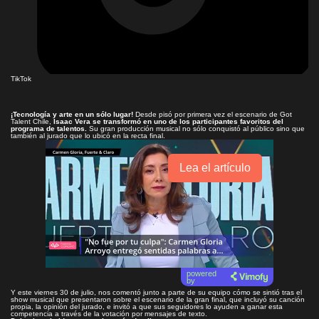
TikTok
¡Tecnología y arte en un sólo lugar!
Desde
pisó
por primera vez el escenario de Got
Talent Chile,
Isaac Vera se transformó en uno de los participantes favoritos del
programa de talentos.
Su gran producción musical no sólo conquistó al público sino que
también al jurado que lo ubicó en la recta final.
Lea el artículo
powered
by
Y este viernes 30 de julio, nos comentó junto a parte de su equipo cómo se sintió tras el
show musical que presentaron sobre el escenario de la gran final, que incluyó su canción
propia, la opinión del jurado, e invitó a que sus seguidores lo ayuden a ganar esta
competencia a través de la votación por mensajes de texto.