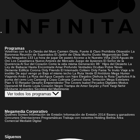
Programas
Volverías con tu Ex
Detrás del Muro
Carmen Gloria, Fuerte & Claro
Prohibida Obsesión
La
Baronesa
Reunión de Superados
El Jardín de Olivia
Mucho Gusto
Meganoticias
Dale
Play
Atrapados 133
La hora de jugar
De paseo
Acceso a lo Nuestro
Viña 2026
Aguas de
Oro
Los Casablanca
Nuevo Amores de Mercado
Juego de ilusiones
El Señor de la
Querencia
Al Sur del Corazón
Como la vida misma
Generación 98 '
Hijos del Desierto
La
Ley de Baltazar
Hasta Encontrarte
Amar Profundo
Verdades Ocultas
Pobre Novio
Demente
Edificio Corona
Only Friends
El Internado
Coliseo
Only Fama
Te Invito
Viaje a lo
insólito
De aquí vengo yo
Bajo el mismo techo
La Ruta Verde
El Antídoto
Mega Humor
Viajando Ando
La Ruta del Agua
Casado con hijos
Elegidos
Disfruta la Ruta
Capítulos
A la
punta del cerro
Los Carsong's
Copa Culinaria Carozzi
Sana Tentación
Mega Estelares
Plan V
El Retador
Desafío Emprendedor
The Covers
Isabel
Pecados Digitales
Modus
Operandi
Mi Barrio
Leyla
Corazón Negro
Trampa de Amor
Seyrán y Ferit
Yargi
Nehir
Olvídame si puedes
Secretos del Matrimonio
Ver todos los programas
Megamedia Corporativo
Quienes Somos
Información de Emisión
Información de Emisión 2014
Bases y ganadores
concursos
Orientaciones Programáticas
Trabaja con nosotros
Holding Bethia
Área
Comercial
Mediakit Digital
Síguenos