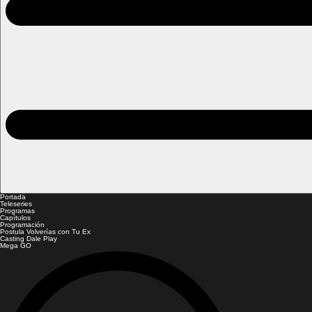
Portada
Teleseries
Programas
Capítulos
Programación
Postula Volverías con Tu Ex
Casting Dale Play
Mega GO