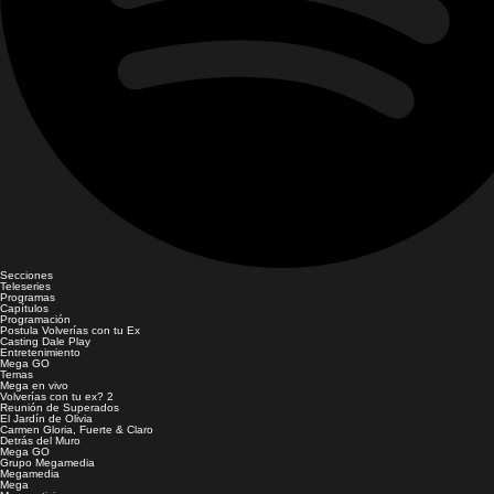
Secciones
Teleseries
Programas
Capítulos
Programación
Postula Volverías con tu Ex
Casting Dale Play
Entretenimiento
Mega GO
Temas
Mega en vivo
Volverías con tu ex? 2
Reunión de Superados
El Jardín de Olivia
Carmen Gloria, Fuerte & Claro
Detrás del Muro
Mega GO
Grupo Megamedia
Megamedia
Mega