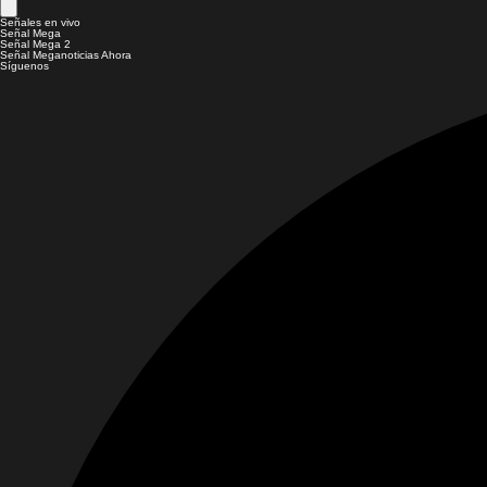
Señales en vivo
Señal Mega
Señal Mega 2
Señal Meganoticias Ahora
Síguenos