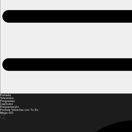
Portada
Teleseries
Programas
Capítulos
Programación
Postula Volverías con Tu Ex
Mega GO