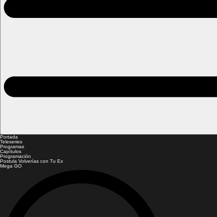
Portada
Teleseries
Programas
Capítulos
Programación
Postula Volverías con Tu Ex
Mega GO