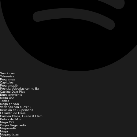
Secciones
Teleseries
Programas
Capítulos
Programación
Postula Volverías con tu Ex
Casting Dale Play
Entretenimiento
Mega GO
Temas
Mega en vivo
Volverías con tu ex? 2
Reunión de Superados
El Jardín de Olivia
Carmen Gloria, Fuerte & Claro
Detrás del Muro
Mega GO
Grupo Megamedia
Megamedia
Mega
Meganoticias