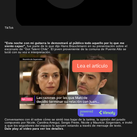
TikTok
"Esta noche con mi guitarra le demostraré al público todo aquello por lo que me
siento capaz",
fue parte de lo que dijo Hans Brauckmann en su presentación sobre el
escenario de "Got Talent Chile". El joven proveniente de la comuna de Puente Alto se
lució con su voz e interpretación.
Lea el artículo
powered
by
Conversamos con él sobre cómo se sintió tras bajar de la tarima, la opinión del jurado
compuesto por Nicole, Carolina Arregui, Sergio Freire, Nicole y
Mauricio Jürgensen, e invitó
a que los seguidores del espacio lo apoyen votando a través de mensaje de texto.
Dale play al video para ver los detalles.