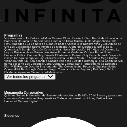
Programas
Volverías con tu Ex
Detrás del Muro
Carmen Gloria, Fuerte & Claro
Prohibida Obsesión
La
Baronesa
Reunión de Superados
El Jardín de Olivia
Mucho Gusto
Meganoticias
Dale
Play
Atrapados 133
La hora de jugar
De paseo
Acceso a lo Nuestro
Viña 2026
Aguas de
Oro
Los Casablanca
Nuevo Amores de Mercado
Juego de ilusiones
El Señor de la
Querencia
Al Sur del Corazón
Como la vida misma
Generación 98 '
Hijos del Desierto
La
Ley de Baltazar
Hasta Encontrarte
Amar Profundo
Verdades Ocultas
Pobre Novio
Demente
Edificio Corona
Only Friends
El Internado
Coliseo
Only Fama
Te Invito
Viaje a lo
insólito
De aquí vengo yo
Bajo el mismo techo
La Ruta Verde
El Antídoto
Mega Humor
Viajando Ando
La Ruta del Agua
Casado con hijos
Elegidos
Disfruta la Ruta
Capítulos
A la
punta del cerro
Los Carsong's
Copa Culinaria Carozzi
Sana Tentación
Mega Estelares
Plan V
El Retador
Desafío Emprendedor
The Covers
Isabel
Pecados Digitales
Modus
Operandi
Mi Barrio
Leyla
Corazón Negro
Trampa de Amor
Seyrán y Ferit
Yargi
Nehir
Olvídame si puedes
Secretos del Matrimonio
Ver todos los programas
Megamedia Corporativo
Quienes Somos
Información de Emisión
Información de Emisión 2014
Bases y ganadores
concursos
Orientaciones Programáticas
Trabaja con nosotros
Holding Bethia
Área
Comercial
Mediakit Digital
Síguenos