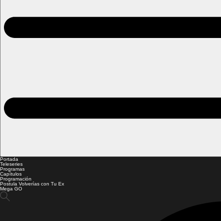
Portada
Teleseries
Programas
Capítulos
Programación
Postula Volverías con Tu Ex
Mega GO