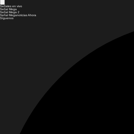
Señales en vivo
Señal Mega
Señal Mega 2
Señal Meganoticias Ahora
Síguenos