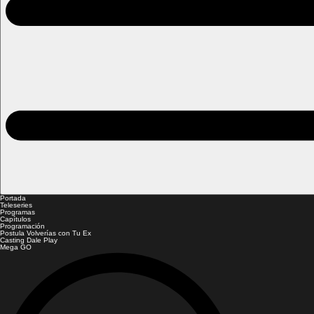
Portada
Teleseries
Programas
Capítulos
Programación
Postula Volverías con Tu Ex
Casting Dale Play
Mega GO