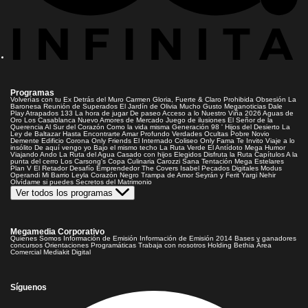
Programas
Volverías con tu Ex
Detrás del Muro
Carmen Gloria, Fuerte & Claro
Prohibida Obsesión
La
Baronesa
Reunión de Superados
El Jardín de Olivia
Mucho Gusto
Meganoticias
Dale
Play
Atrapados 133
La hora de jugar
De paseo
Acceso a lo Nuestro
Viña 2026
Aguas de
Oro
Los Casablanca
Nuevo Amores de Mercado
Juego de ilusiones
El Señor de la
Querencia
Al Sur del Corazón
Como la vida misma
Generación 98 '
Hijos del Desierto
La
Ley de Baltazar
Hasta Encontrarte
Amar Profundo
Verdades Ocultas
Pobre Novio
Demente
Edificio Corona
Only Friends
El Internado
Coliseo
Only Fama
Te Invito
Viaje a lo
insólito
De aquí vengo yo
Bajo el mismo techo
La Ruta Verde
El Antídoto
Mega Humor
Viajando Ando
La Ruta del Agua
Casado con hijos
Elegidos
Disfruta la Ruta
Capítulos
A la
punta del cerro
Los Carsong's
Copa Culinaria Carozzi
Sana Tentación
Mega Estelares
Plan V
El Retador
Desafío Emprendedor
The Covers
Isabel
Pecados Digitales
Modus
Operandi
Mi Barrio
Leyla
Corazón Negro
Trampa de Amor
Seyrán y Ferit
Yargi
Nehir
Olvídame si puedes
Secretos del Matrimonio
Ver todos los programas
Megamedia Corporativo
Quienes Somos
Información de Emisión
Información de Emisión 2014
Bases y ganadores
concursos
Orientaciones Programáticas
Trabaja con nosotros
Holding Bethia
Área
Comercial
Mediakit Digital
Síguenos