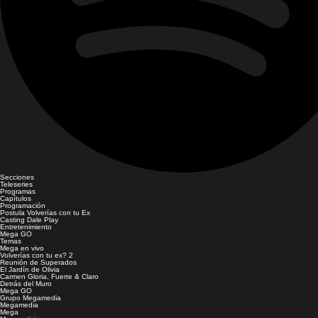
Secciones
Teleseries
Programas
Capítulos
Programación
Postula Volverías con tu Ex
Casting Dale Play
Entretenimiento
Mega GO
Temas
Mega en vivo
Volverías con tu ex? 2
Reunión de Superados
El Jardín de Olivia
Carmen Gloria, Fuerte & Claro
Detrás del Muro
Mega GO
Grupo Megamedia
Megamedia
Mega