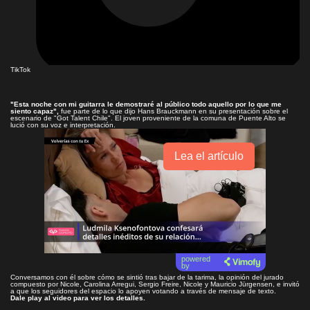
TikTok
"Esta noche con mi guitarra le demostraré al público todo aquello por lo que me
siento capaz",
fue parte de lo que dijo Hans Brauckmann en su presentación sobre el
escenario de "Got Talent Chile". El joven proveniente de la comuna de Puente Alto se
lució con su voz e interpretación.
Lea el artículo
powered
by
Conversamos con él sobre cómo se sintió tras bajar de la tarima, la opinión del jurado
compuesto por Nicole, Carolina Arregui, Sergio Freire, Nicole y
Mauricio Jürgensen, e invitó
a que los seguidores del espacio lo apoyen votando a través de mensaje de texto.
Dale play al video para ver los detalles.