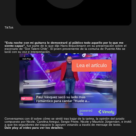
TikTok
"Esta noche con mi guitarra le demostraré al público todo aquello por lo que me
siento capaz",
fue parte de lo que dijo Hans Brauckmann en su presentación sobre el
escenario de "Got Talent Chile". El joven proveniente de la comuna de Puente Alto se
lució con su voz e interpretación.
Lea el artículo
powered
by
Conversamos con él sobre cómo se sintió tras bajar de la tarima, la opinión del jurado
compuesto por Nicole, Carolina Arregui, Sergio Freire, Nicole y
Mauricio Jürgensen, e invitó
a que los seguidores del espacio lo apoyen votando a través de mensaje de texto.
Dale play al video para ver los detalles.