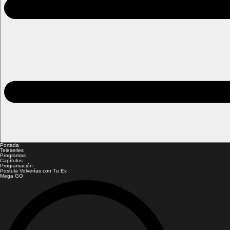
Portada
Teleseries
Programas
Capítulos
Programación
Postula Volverías con Tu Ex
Mega GO