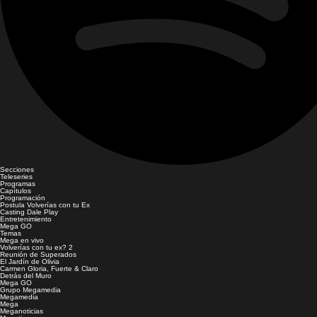
Secciones
Teleseries
Programas
Capítulos
Programación
Postula Volverías con tu Ex
Casting Dale Play
Entretenimiento
Mega GO
Temas
Mega en vivo
Volverías con tu ex? 2
Reunión de Superados
El Jardín de Olivia
Carmen Gloria, Fuerte & Claro
Detrás del Muro
Mega GO
Grupo Megamedia
Megamedia
Mega
Meganoticias