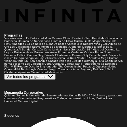
Programas
Volverías con tu Ex
Detrás del Muro
Carmen Gloria, Fuerte & Claro
Prohibida Obsesión
La
Baronesa
Reunión de Superados
El Jardín de Olivia
Mucho Gusto
Meganoticias
Dale
Play
Atrapados 133
La hora de jugar
De paseo
Acceso a lo Nuestro
Viña 2026
Aguas de
Oro
Los Casablanca
Nuevo Amores de Mercado
Juego de ilusiones
El Señor de la
Querencia
Al Sur del Corazón
Como la vida misma
Generación 98 '
Hijos del Desierto
La
Ley de Baltazar
Hasta Encontrarte
Amar Profundo
Verdades Ocultas
Pobre Novio
Demente
Edificio Corona
Only Friends
El Internado
Coliseo
Only Fama
Te Invito
Viaje a lo
insólito
De aquí vengo yo
Bajo el mismo techo
La Ruta Verde
El Antídoto
Mega Humor
Viajando Ando
La Ruta del Agua
Casado con hijos
Elegidos
Disfruta la Ruta
Capítulos
A la
punta del cerro
Los Carsong's
Copa Culinaria Carozzi
Sana Tentación
Mega Estelares
Plan V
El Retador
Desafío Emprendedor
The Covers
Isabel
Pecados Digitales
Modus
Operandi
Mi Barrio
Leyla
Corazón Negro
Trampa de Amor
Seyrán y Ferit
Yargi
Nehir
Olvídame si puedes
Secretos del Matrimonio
Ver todos los programas
Megamedia Corporativo
Quienes Somos
Información de Emisión
Información de Emisión 2014
Bases y ganadores
concursos
Orientaciones Programáticas
Trabaja con nosotros
Holding Bethia
Área
Comercial
Mediakit Digital
Síguenos