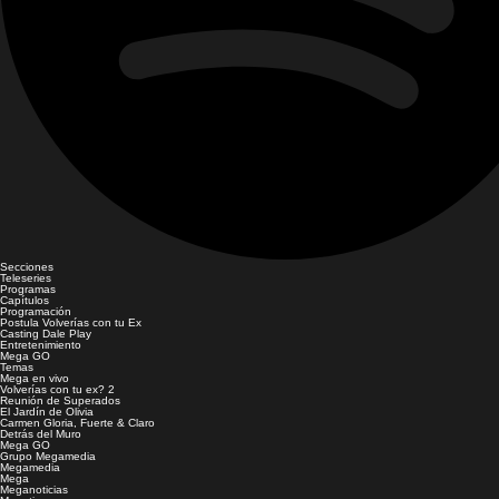
Secciones
Teleseries
Programas
Capítulos
Programación
Postula Volverías con tu Ex
Casting Dale Play
Entretenimiento
Mega GO
Temas
Mega en vivo
Volverías con tu ex? 2
Reunión de Superados
El Jardín de Olivia
Carmen Gloria, Fuerte & Claro
Detrás del Muro
Mega GO
Grupo Megamedia
Megamedia
Mega
Meganoticias