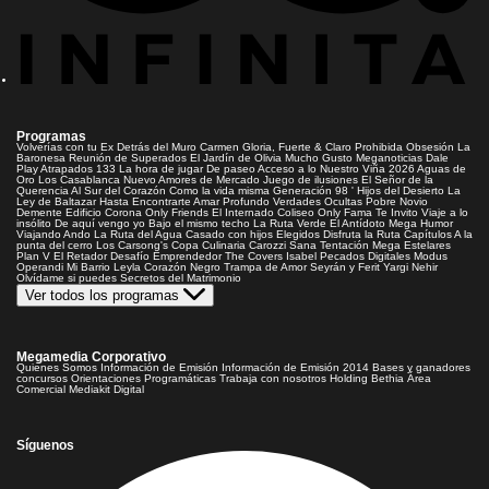
Programas
Volverías con tu Ex
Detrás del Muro
Carmen Gloria, Fuerte & Claro
Prohibida Obsesión
La
Baronesa
Reunión de Superados
El Jardín de Olivia
Mucho Gusto
Meganoticias
Dale
Play
Atrapados 133
La hora de jugar
De paseo
Acceso a lo Nuestro
Viña 2026
Aguas de
Oro
Los Casablanca
Nuevo Amores de Mercado
Juego de ilusiones
El Señor de la
Querencia
Al Sur del Corazón
Como la vida misma
Generación 98 '
Hijos del Desierto
La
Ley de Baltazar
Hasta Encontrarte
Amar Profundo
Verdades Ocultas
Pobre Novio
Demente
Edificio Corona
Only Friends
El Internado
Coliseo
Only Fama
Te Invito
Viaje a lo
insólito
De aquí vengo yo
Bajo el mismo techo
La Ruta Verde
El Antídoto
Mega Humor
Viajando Ando
La Ruta del Agua
Casado con hijos
Elegidos
Disfruta la Ruta
Capítulos
A la
punta del cerro
Los Carsong's
Copa Culinaria Carozzi
Sana Tentación
Mega Estelares
Plan V
El Retador
Desafío Emprendedor
The Covers
Isabel
Pecados Digitales
Modus
Operandi
Mi Barrio
Leyla
Corazón Negro
Trampa de Amor
Seyrán y Ferit
Yargi
Nehir
Olvídame si puedes
Secretos del Matrimonio
Ver todos los programas
Megamedia Corporativo
Quienes Somos
Información de Emisión
Información de Emisión 2014
Bases y ganadores
concursos
Orientaciones Programáticas
Trabaja con nosotros
Holding Bethia
Área
Comercial
Mediakit Digital
Síguenos