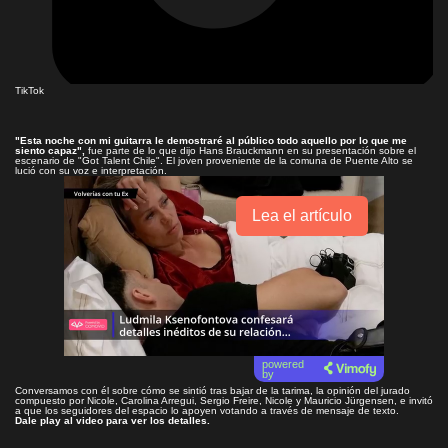
TikTok
"Esta noche con mi guitarra le demostraré al público todo aquello por lo que me
siento capaz",
fue parte de lo que dijo Hans Brauckmann en su presentación sobre el
escenario de "Got Talent Chile". El joven proveniente de la comuna de Puente Alto se
lució con su voz e interpretación.
Lea el artículo
powered
by
Conversamos con él sobre cómo se sintió tras bajar de la tarima, la opinión del jurado
compuesto por Nicole, Carolina Arregui, Sergio Freire, Nicole y
Mauricio Jürgensen, e invitó
a que los seguidores del espacio lo apoyen votando a través de mensaje de texto.
Dale play al video para ver los detalles.