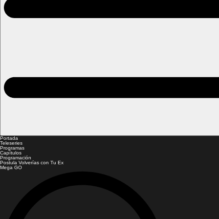
Portada
Teleseries
Programas
Capítulos
Programación
Postula Volverías con Tu Ex
Mega GO