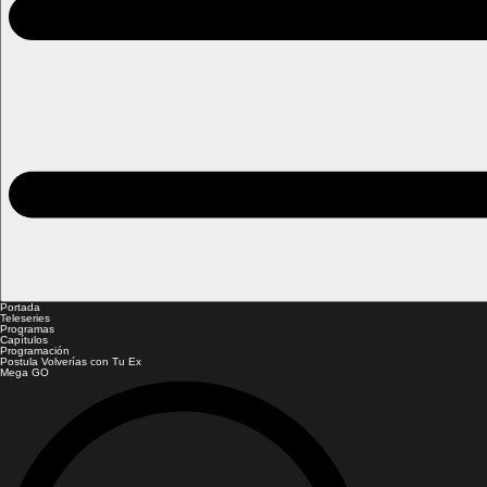
Portada
Teleseries
Programas
Capítulos
Programación
Postula Volverías con Tu Ex
Mega GO