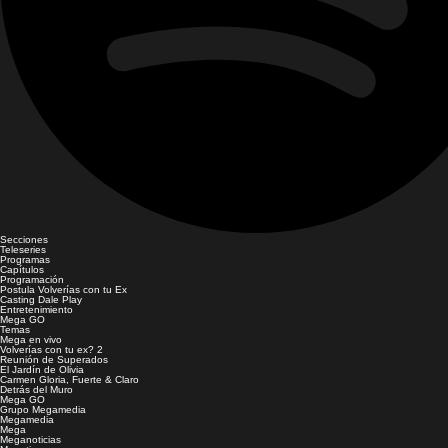
Secciones
Teleseries
Programas
Capítulos
Programación
Postula Volverías con tu Ex
Casting Dale Play
Entretenimiento
Mega GO
Temas
Mega en vivo
Volverías con tu ex? 2
Reunión de Superados
El Jardín de Olivia
Carmen Gloria, Fuerte & Claro
Detrás del Muro
Mega GO
Grupo Megamedia
Megamedia
Mega
Meganoticias