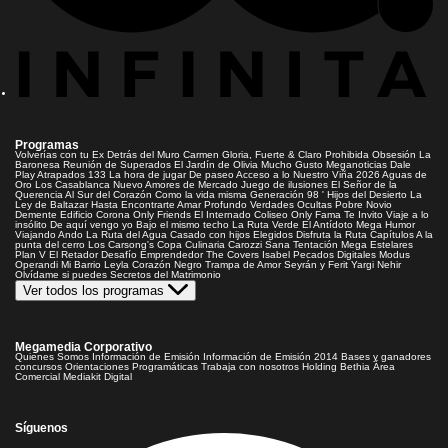
Programas
Volverías con tu Ex
Detrás del Muro
Carmen Gloria, Fuerte & Claro
Prohibida Obsesión
La
Baronesa
Reunión de Superados
El Jardín de Olivia
Mucho Gusto
Meganoticias
Dale
Play
Atrapados 133
La hora de jugar
De paseo
Acceso a lo Nuestro
Viña 2026
Aguas de
Oro
Los Casablanca
Nuevo Amores de Mercado
Juego de ilusiones
El Señor de la
Querencia
Al Sur del Corazón
Como la vida misma
Generación 98 '
Hijos del Desierto
La
Ley de Baltazar
Hasta Encontrarte
Amar Profundo
Verdades Ocultas
Pobre Novio
Demente
Edificio Corona
Only Friends
El Internado
Coliseo
Only Fama
Te Invito
Viaje a lo
insólito
De aquí vengo yo
Bajo el mismo techo
La Ruta Verde
El Antídoto
Mega Humor
Viajando Ando
La Ruta del Agua
Casado con hijos
Elegidos
Disfruta la Ruta
Capítulos
A la
punta del cerro
Los Carsong's
Copa Culinaria Carozzi
Sana Tentación
Mega Estelares
Plan V
El Retador
Desafío Emprendedor
The Covers
Isabel
Pecados Digitales
Modus
Operandi
Mi Barrio
Leyla
Corazón Negro
Trampa de Amor
Seyrán y Ferit
Yargi
Nehir
Olvídame si puedes
Secretos del Matrimonio
Ver todos los programas
Megamedia Corporativo
Quienes Somos
Información de Emisión
Información de Emisión 2014
Bases y ganadores
concursos
Orientaciones Programáticas
Trabaja con nosotros
Holding Bethia
Área
Comercial
Mediakit Digital
Síguenos