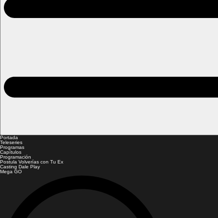
Portada
Teleseries
Programas
Capítulos
Programación
Postula Volverías con Tu Ex
Casting Dale Play
Mega GO