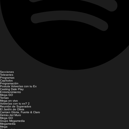
Secciones
Teleseries
Programas
Capítulos
Programación
Postula Volverías con tu Ex
Casting Dale Play
Entretenimiento
Mega GO
Temas
Mega en vivo
Volverías con tu ex? 2
Reunión de Superados
El Jardín de Olivia
Carmen Gloria, Fuerte & Claro
Detrás del Muro
Mega GO
Grupo Megamedia
Megamedia
Mega