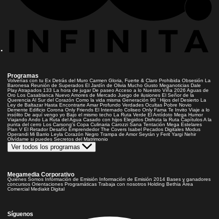
Programas
Volverías con tu Ex
Detrás del Muro
Carmen Gloria, Fuerte & Claro
Prohibida Obsesión
La
Baronesa
Reunión de Superados
El Jardín de Olivia
Mucho Gusto
Meganoticias
Dale
Play
Atrapados 133
La hora de jugar
De paseo
Acceso a lo Nuestro
Viña 2026
Aguas de
Oro
Los Casablanca
Nuevo Amores de Mercado
Juego de ilusiones
El Señor de la
Querencia
Al Sur del Corazón
Como la vida misma
Generación 98 '
Hijos del Desierto
La
Ley de Baltazar
Hasta Encontrarte
Amar Profundo
Verdades Ocultas
Pobre Novio
Demente
Edificio Corona
Only Friends
El Internado
Coliseo
Only Fama
Te Invito
Viaje a lo
insólito
De aquí vengo yo
Bajo el mismo techo
La Ruta Verde
El Antídoto
Mega Humor
Viajando Ando
La Ruta del Agua
Casado con hijos
Elegidos
Disfruta la Ruta
Capítulos
A la
punta del cerro
Los Carsong's
Copa Culinaria Carozzi
Sana Tentación
Mega Estelares
Plan V
El Retador
Desafío Emprendedor
The Covers
Isabel
Pecados Digitales
Modus
Operandi
Mi Barrio
Leyla
Corazón Negro
Trampa de Amor
Seyrán y Ferit
Yargi
Nehir
Olvídame si puedes
Secretos del Matrimonio
Ver todos los programas
Megamedia Corporativo
Quienes Somos
Información de Emisión
Información de Emisión 2014
Bases y ganadores
concursos
Orientaciones Programáticas
Trabaja con nosotros
Holding Bethia
Área
Comercial
Mediakit Digital
Síguenos