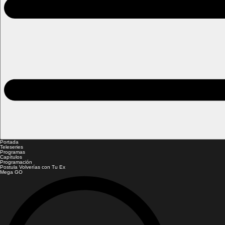
Portada
Teleseries
Programas
Capítulos
Programación
Postula Volverías con Tu Ex
Mega GO