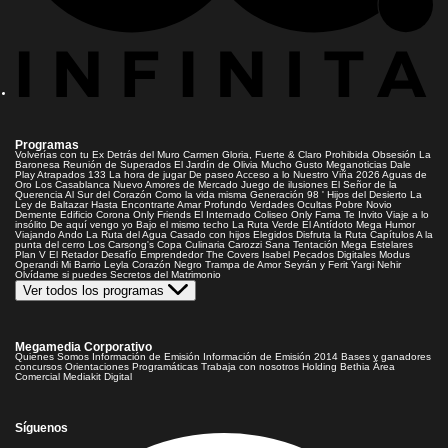
Programas
Volverías con tu Ex
Detrás del Muro
Carmen Gloria, Fuerte & Claro
Prohibida Obsesión
La
Baronesa
Reunión de Superados
El Jardín de Olivia
Mucho Gusto
Meganoticias
Dale
Play
Atrapados 133
La hora de jugar
De paseo
Acceso a lo Nuestro
Viña 2026
Aguas de
Oro
Los Casablanca
Nuevo Amores de Mercado
Juego de ilusiones
El Señor de la
Querencia
Al Sur del Corazón
Como la vida misma
Generación 98 '
Hijos del Desierto
La
Ley de Baltazar
Hasta Encontrarte
Amar Profundo
Verdades Ocultas
Pobre Novio
Demente
Edificio Corona
Only Friends
El Internado
Coliseo
Only Fama
Te Invito
Viaje a lo
insólito
De aquí vengo yo
Bajo el mismo techo
La Ruta Verde
El Antídoto
Mega Humor
Viajando Ando
La Ruta del Agua
Casado con hijos
Elegidos
Disfruta la Ruta
Capítulos
A la
punta del cerro
Los Carsong's
Copa Culinaria Carozzi
Sana Tentación
Mega Estelares
Plan V
El Retador
Desafío Emprendedor
The Covers
Isabel
Pecados Digitales
Modus
Operandi
Mi Barrio
Leyla
Corazón Negro
Trampa de Amor
Seyrán y Ferit
Yargi
Nehir
Olvídame si puedes
Secretos del Matrimonio
Ver todos los programas
Megamedia Corporativo
Quienes Somos
Información de Emisión
Información de Emisión 2014
Bases y ganadores
concursos
Orientaciones Programáticas
Trabaja con nosotros
Holding Bethia
Área
Comercial
Mediakit Digital
Síguenos