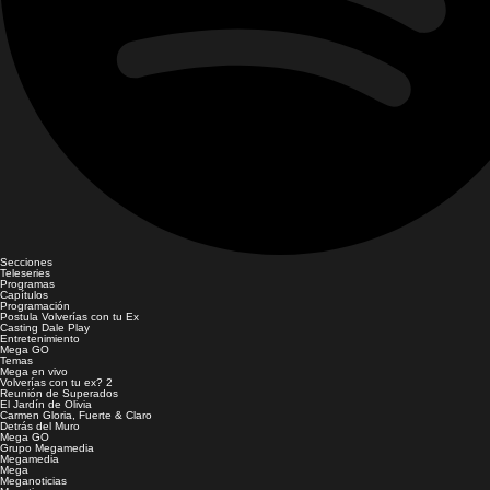
Secciones
Teleseries
Programas
Capítulos
Programación
Postula Volverías con tu Ex
Casting Dale Play
Entretenimiento
Mega GO
Temas
Mega en vivo
Volverías con tu ex? 2
Reunión de Superados
El Jardín de Olivia
Carmen Gloria, Fuerte & Claro
Detrás del Muro
Mega GO
Grupo Megamedia
Megamedia
Mega
Meganoticias