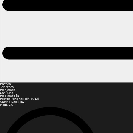
Portada
Teleseries
Programas
Capítulos
Programación
Postula Volverías con Tu Ex
Casting Dale Play
Mega GO