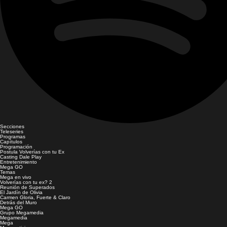
Secciones
Teleseries
Programas
Capítulos
Programación
Postula Volverías con tu Ex
Casting Dale Play
Entretenimiento
Mega GO
Temas
Mega en vivo
Volverías con tu ex? 2
Reunión de Superados
El Jardín de Olivia
Carmen Gloria, Fuerte & Claro
Detrás del Muro
Mega GO
Grupo Megamedia
Megamedia
Mega