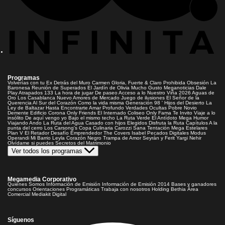
Programas
Volverías con tu Ex
Detrás del Muro
Carmen Gloria, Fuerte & Claro
Prohibida Obsesión
La
Baronesa
Reunión de Superados
El Jardín de Olivia
Mucho Gusto
Meganoticias
Dale
Play
Atrapados 133
La hora de jugar
De paseo
Acceso a lo Nuestro
Viña 2026
Aguas de
Oro
Los Casablanca
Nuevo Amores de Mercado
Juego de ilusiones
El Señor de la
Querencia
Al Sur del Corazón
Como la vida misma
Generación 98 '
Hijos del Desierto
La
Ley de Baltazar
Hasta Encontrarte
Amar Profundo
Verdades Ocultas
Pobre Novio
Demente
Edificio Corona
Only Friends
El Internado
Coliseo
Only Fama
Te Invito
Viaje a lo
insólito
De aquí vengo yo
Bajo el mismo techo
La Ruta Verde
El Antídoto
Mega Humor
Viajando Ando
La Ruta del Agua
Casado con hijos
Elegidos
Disfruta la Ruta
Capítulos
A la
punta del cerro
Los Carsong's
Copa Culinaria Carozzi
Sana Tentación
Mega Estelares
Plan V
El Retador
Desafío Emprendedor
The Covers
Isabel
Pecados Digitales
Modus
Operandi
Mi Barrio
Leyla
Corazón Negro
Trampa de Amor
Seyrán y Ferit
Yargi
Nehir
Olvídame si puedes
Secretos del Matrimonio
Ver todos los programas
Megamedia Corporativo
Quienes Somos
Información de Emisión
Información de Emisión 2014
Bases y ganadores
concursos
Orientaciones Programáticas
Trabaja con nosotros
Holding Bethia
Área
Comercial
Mediakit Digital
Síguenos