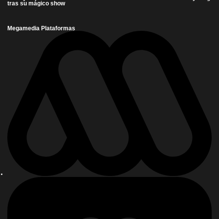
tras su mágico show
Megamedia Plataformas