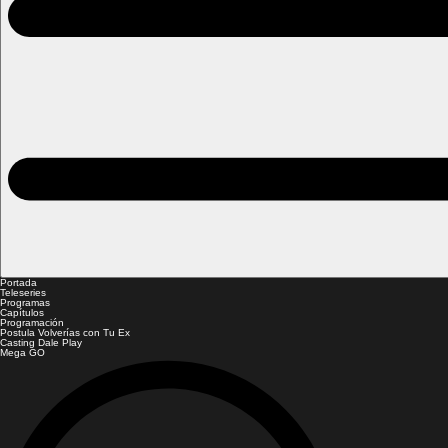
Portada
Teleseries
Programas
Capítulos
Programación
Postula Volverías con Tu Ex
Casting Dale Play
Mega GO