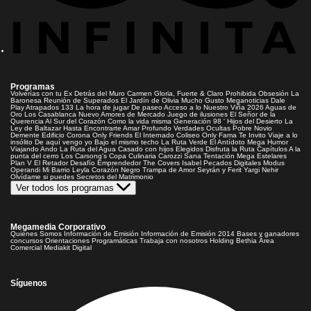
Programas
Volverías con tu Ex
Detrás del Muro
Carmen Gloria, Fuerte & Claro
Prohibida Obsesión
La
Baronesa
Reunión de Superados
El Jardín de Olivia
Mucho Gusto
Meganoticias
Dale
Play
Atrapados 133
La hora de jugar
De paseo
Acceso a lo Nuestro
Viña 2026
Aguas de
Oro
Los Casablanca
Nuevo Amores de Mercado
Juego de ilusiones
El Señor de la
Querencia
Al Sur del Corazón
Como la vida misma
Generación 98 '
Hijos del Desierto
La
Ley de Baltazar
Hasta Encontrarte
Amar Profundo
Verdades Ocultas
Pobre Novio
Demente
Edificio Corona
Only Friends
El Internado
Coliseo
Only Fama
Te Invito
Viaje a lo
insólito
De aquí vengo yo
Bajo el mismo techo
La Ruta Verde
El Antídoto
Mega Humor
Viajando Ando
La Ruta del Agua
Casado con hijos
Elegidos
Disfruta la Ruta
Capítulos
A la
punta del cerro
Los Carsong's
Copa Culinaria Carozzi
Sana Tentación
Mega Estelares
Plan V
El Retador
Desafío Emprendedor
The Covers
Isabel
Pecados Digitales
Modus
Operandi
Mi Barrio
Leyla
Corazón Negro
Trampa de Amor
Seyrán y Ferit
Yargi
Nehir
Olvídame si puedes
Secretos del Matrimonio
Ver todos los programas
Megamedia Corporativo
Quienes Somos
Información de Emisión
Información de Emisión 2014
Bases y ganadores
concursos
Orientaciones Programáticas
Trabaja con nosotros
Holding Bethia
Área
Comercial
Mediakit Digital
Síguenos