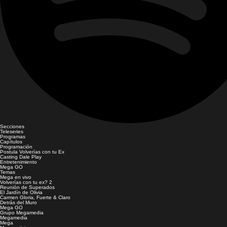
Secciones
Teleseries
Programas
Capítulos
Programación
Postula Volverías con tu Ex
Casting Dale Play
Entretenimiento
Mega GO
Temas
Mega en vivo
Volverías con tu ex? 2
Reunión de Superados
El Jardín de Olivia
Carmen Gloria, Fuerte & Claro
Detrás del Muro
Mega GO
Grupo Megamedia
Megamedia
Mega