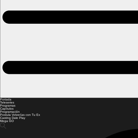
Portada
Teleseries
Programas
Capítulos
Programación
Postula Volverías con Tu Ex
Casting Dale Play
Mega GO