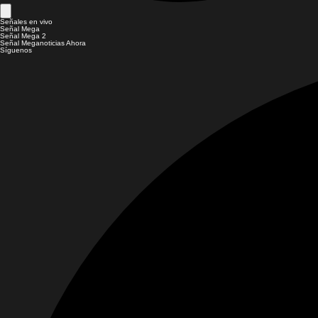
Señales en vivo
Señal Mega
Señal Mega 2
Señal Meganoticias Ahora
Síguenos