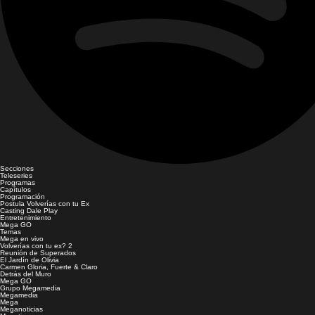
Secciones
Teleseries
Programas
Capítulos
Programación
Postula Volverías con tu Ex
Casting Dale Play
Entretenimiento
Mega GO
Temas
Mega en vivo
Volverías con tu ex? 2
Reunión de Superados
El Jardín de Olivia
Carmen Gloria, Fuerte & Claro
Detrás del Muro
Mega GO
Grupo Megamedia
Megamedia
Mega
Meganoticias