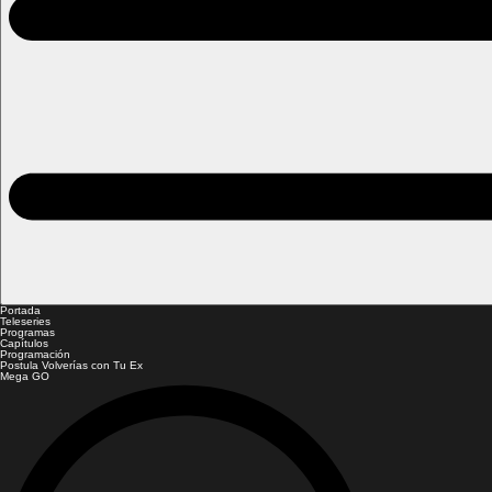
Portada
Teleseries
Programas
Capítulos
Programación
Postula Volverías con Tu Ex
Mega GO