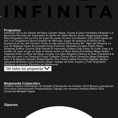
Programas
Volverías con tu Ex
Detrás del Muro
Carmen Gloria, Fuerte & Claro
Prohibida Obsesión
La
Baronesa
Reunión de Superados
El Jardín de Olivia
Mucho Gusto
Meganoticias
Dale
Play
Atrapados 133
La hora de jugar
De paseo
Acceso a lo Nuestro
Viña 2026
Aguas de
Oro
Los Casablanca
Nuevo Amores de Mercado
Juego de ilusiones
El Señor de la
Querencia
Al Sur del Corazón
Como la vida misma
Generación 98 '
Hijos del Desierto
La
Ley de Baltazar
Hasta Encontrarte
Amar Profundo
Verdades Ocultas
Pobre Novio
Demente
Edificio Corona
Only Friends
El Internado
Coliseo
Only Fama
Te Invito
Viaje a lo
insólito
De aquí vengo yo
Bajo el mismo techo
La Ruta Verde
El Antídoto
Mega Humor
Viajando Ando
La Ruta del Agua
Casado con hijos
Elegidos
Disfruta la Ruta
Capítulos
A la
punta del cerro
Los Carsong's
Copa Culinaria Carozzi
Sana Tentación
Mega Estelares
Plan V
El Retador
Desafío Emprendedor
The Covers
Isabel
Pecados Digitales
Modus
Operandi
Mi Barrio
Leyla
Corazón Negro
Trampa de Amor
Seyrán y Ferit
Yargi
Nehir
Olvídame si puedes
Secretos del Matrimonio
Ver todos los programas
Megamedia Corporativo
Quienes Somos
Información de Emisión
Información de Emisión 2014
Bases y ganadores
concursos
Orientaciones Programáticas
Trabaja con nosotros
Holding Bethia
Área
Comercial
Mediakit Digital
Síguenos