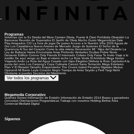
Programas
Volverías con tu Ex
Detrás del Muro
Carmen Gloria, Fuerte & Claro
Prohibida Obsesión
La
Baronesa
Reunión de Superados
El Jardín de Olivia
Mucho Gusto
Meganoticias
Dale
Play
Atrapados 133
La hora de jugar
De paseo
Acceso a lo Nuestro
Viña 2026
Aguas de
Oro
Los Casablanca
Nuevo Amores de Mercado
Juego de ilusiones
El Señor de la
Querencia
Al Sur del Corazón
Como la vida misma
Generación 98 '
Hijos del Desierto
La
Ley de Baltazar
Hasta Encontrarte
Amar Profundo
Verdades Ocultas
Pobre Novio
Demente
Edificio Corona
Only Friends
El Internado
Coliseo
Only Fama
Te Invito
Viaje a lo
insólito
De aquí vengo yo
Bajo el mismo techo
La Ruta Verde
El Antídoto
Mega Humor
Viajando Ando
La Ruta del Agua
Casado con hijos
Elegidos
Disfruta la Ruta
Capítulos
A la
punta del cerro
Los Carsong's
Copa Culinaria Carozzi
Sana Tentación
Mega Estelares
Plan V
El Retador
Desafío Emprendedor
The Covers
Isabel
Pecados Digitales
Modus
Operandi
Mi Barrio
Leyla
Corazón Negro
Trampa de Amor
Seyrán y Ferit
Yargi
Nehir
Olvídame si puedes
Secretos del Matrimonio
Ver todos los programas
Megamedia Corporativo
Quienes Somos
Información de Emisión
Información de Emisión 2014
Bases y ganadores
concursos
Orientaciones Programáticas
Trabaja con nosotros
Holding Bethia
Área
Comercial
Mediakit Digital
Síguenos