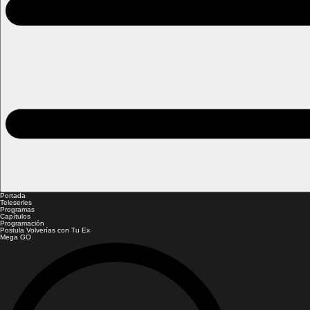
Portada
Teleseries
Programas
Capítulos
Programación
Postula Volverías con Tu Ex
Mega GO