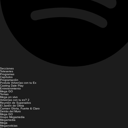
Secciones
Teleseries
Programas
Capítulos
Programación
Postula Volverías con tu Ex
Casting Dale Play
Entretenimiento
Mega GO
Temas
Mega en vivo
Volverías con tu ex? 2
Reunión de Superados
El Jardín de Olivia
Carmen Gloria, Fuerte & Claro
Detrás del Muro
Mega GO
Grupo Megamedia
Megamedia
Mega
Meganoticias