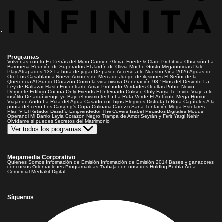
Programas
Volverías con tu Ex
Detrás del Muro
Carmen Gloria, Fuerte & Claro
Prohibida Obsesión
La
Baronesa
Reunión de Superados
El Jardín de Olivia
Mucho Gusto
Meganoticias
Dale
Play
Atrapados 133
La hora de jugar
De paseo
Acceso a lo Nuestro
Viña 2026
Aguas de
Oro
Los Casablanca
Nuevo Amores de Mercado
Juego de ilusiones
El Señor de la
Querencia
Al Sur del Corazón
Como la vida misma
Generación 98 '
Hijos del Desierto
La
Ley de Baltazar
Hasta Encontrarte
Amar Profundo
Verdades Ocultas
Pobre Novio
Demente
Edificio Corona
Only Friends
El Internado
Coliseo
Only Fama
Te Invito
Viaje a lo
insólito
De aquí vengo yo
Bajo el mismo techo
La Ruta Verde
El Antídoto
Mega Humor
Viajando Ando
La Ruta del Agua
Casado con hijos
Elegidos
Disfruta la Ruta
Capítulos
A la
punta del cerro
Los Carsong's
Copa Culinaria Carozzi
Sana Tentación
Mega Estelares
Plan V
El Retador
Desafío Emprendedor
The Covers
Isabel
Pecados Digitales
Modus
Operandi
Mi Barrio
Leyla
Corazón Negro
Trampa de Amor
Seyrán y Ferit
Yargi
Nehir
Olvídame si puedes
Secretos del Matrimonio
Ver todos los programas
Megamedia Corporativo
Quienes Somos
Información de Emisión
Información de Emisión 2014
Bases y ganadores
concursos
Orientaciones Programáticas
Trabaja con nosotros
Holding Bethia
Área
Comercial
Mediakit Digital
Síguenos