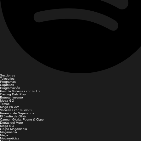
Secciones
Teleseries
Programas
Capítulos
Programación
Postula Volverías con tu Ex
Casting Dale Play
Entretenimiento
Mega GO
Temas
Mega en vivo
Volverías con tu ex? 2
Reunión de Superados
El Jardín de Olivia
Carmen Gloria, Fuerte & Claro
Detrás del Muro
Mega GO
Grupo Megamedia
Megamedia
Mega
Meganoticias