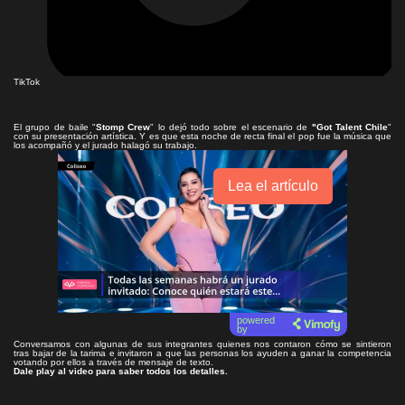
TikTok
El grupo de baile "
Stomp Crew
" lo dejó todo sobre el escenario de
"Got Talent Chile
"
con su presentación artística. Y es que esta noche de recta final el pop fue la música que
los acompañó y el jurado halagó su trabajo.
Lea el artículo
powered
by
Conversamos con algunas de sus integrantes quienes nos contaron cómo se sintieron
tras bajar de la tarima e invitaron a que las personas los ayuden a ganar la competencia
votando por ellos a través de mensaje de texto.
Dale play al video para saber todos los detalles.