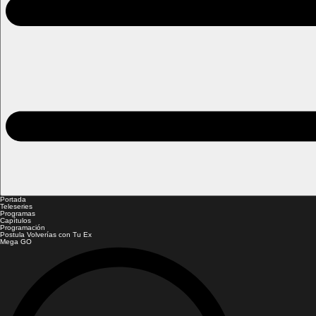
Portada
Teleseries
Programas
Capítulos
Programación
Postula Volverías con Tu Ex
Mega GO