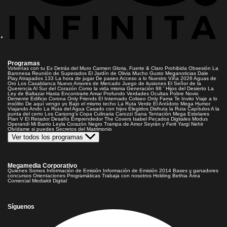
Programas
Volverías con tu Ex
Detrás del Muro
Carmen Gloria, Fuerte & Claro
Prohibida Obsesión
La
Baronesa
Reunión de Superados
El Jardín de Olivia
Mucho Gusto
Meganoticias
Dale
Play
Atrapados 133
La hora de jugar
De paseo
Acceso a lo Nuestro
Viña 2026
Aguas de
Oro
Los Casablanca
Nuevo Amores de Mercado
Juego de ilusiones
El Señor de la
Querencia
Al Sur del Corazón
Como la vida misma
Generación 98 '
Hijos del Desierto
La
Ley de Baltazar
Hasta Encontrarte
Amar Profundo
Verdades Ocultas
Pobre Novio
Demente
Edificio Corona
Only Friends
El Internado
Coliseo
Only Fama
Te Invito
Viaje a lo
insólito
De aquí vengo yo
Bajo el mismo techo
La Ruta Verde
El Antídoto
Mega Humor
Viajando Ando
La Ruta del Agua
Casado con hijos
Elegidos
Disfruta la Ruta
Capítulos
A la
punta del cerro
Los Carsong's
Copa Culinaria Carozzi
Sana Tentación
Mega Estelares
Plan V
El Retador
Desafío Emprendedor
The Covers
Isabel
Pecados Digitales
Modus
Operandi
Mi Barrio
Leyla
Corazón Negro
Trampa de Amor
Seyrán y Ferit
Yargi
Nehir
Olvídame si puedes
Secretos del Matrimonio
Ver todos los programas
Megamedia Corporativo
Quienes Somos
Información de Emisión
Información de Emisión 2014
Bases y ganadores
concursos
Orientaciones Programáticas
Trabaja con nosotros
Holding Bethia
Área
Comercial
Mediakit Digital
Síguenos