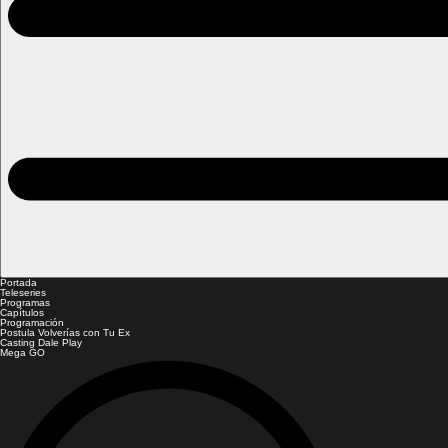
Portada
Teleseries
Programas
Capítulos
Programación
Postula Volverías con Tu Ex
Casting Dale Play
Mega GO