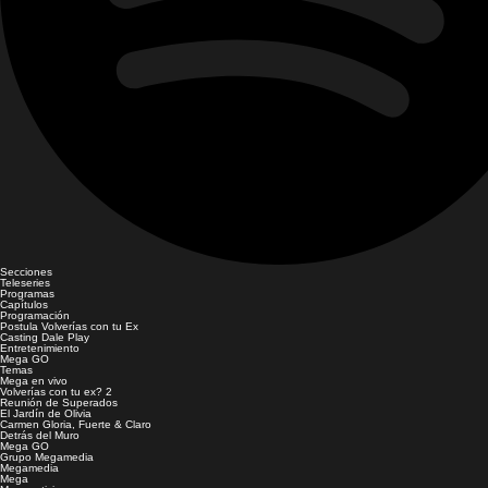
Secciones
Teleseries
Programas
Capítulos
Programación
Postula Volverías con tu Ex
Casting Dale Play
Entretenimiento
Mega GO
Temas
Mega en vivo
Volverías con tu ex? 2
Reunión de Superados
El Jardín de Olivia
Carmen Gloria, Fuerte & Claro
Detrás del Muro
Mega GO
Grupo Megamedia
Megamedia
Mega