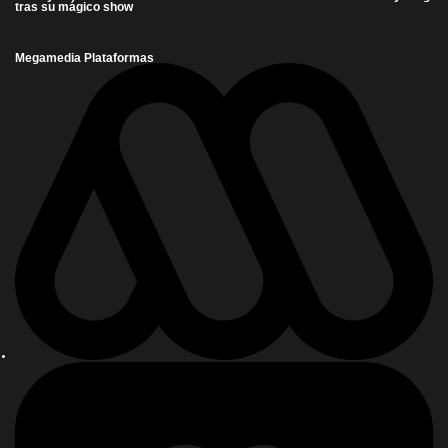
tras su mágico show
Megamedia Plataformas