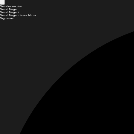
Señales en vivo
Señal Mega
Señal Mega 2
Señal Meganoticias Ahora
Síguenos