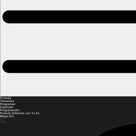
Portada
Teleseries
Programas
Capítulos
Programación
Postula Volverías con Tu Ex
Mega GO