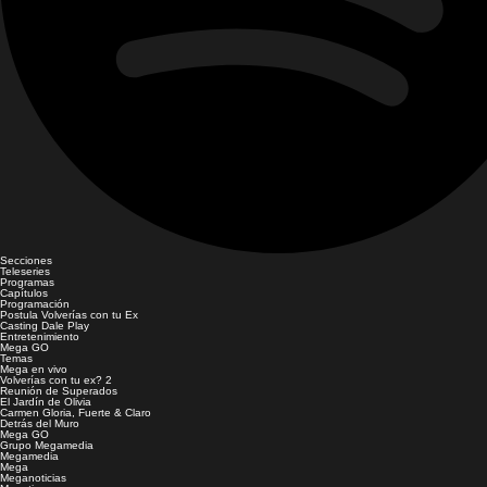
Secciones
Teleseries
Programas
Capítulos
Programación
Postula Volverías con tu Ex
Casting Dale Play
Entretenimiento
Mega GO
Temas
Mega en vivo
Volverías con tu ex? 2
Reunión de Superados
El Jardín de Olivia
Carmen Gloria, Fuerte & Claro
Detrás del Muro
Mega GO
Grupo Megamedia
Megamedia
Mega
Meganoticias