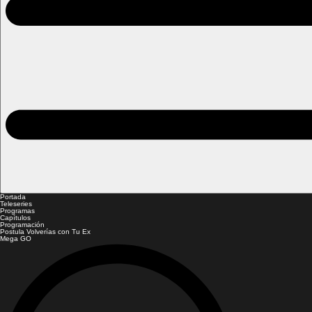
Portada
Teleseries
Programas
Capítulos
Programación
Postula Volverías con Tu Ex
Mega GO