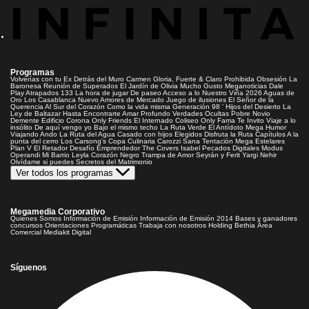
Programas
Volverías con tu Ex
Detrás del Muro
Carmen Gloria, Fuerte & Claro
Prohibida Obsesión
La
Baronesa
Reunión de Superados
El Jardín de Olivia
Mucho Gusto
Meganoticias
Dale
Play
Atrapados 133
La hora de jugar
De paseo
Acceso a lo Nuestro
Viña 2026
Aguas de
Oro
Los Casablanca
Nuevo Amores de Mercado
Juego de ilusiones
El Señor de la
Querencia
Al Sur del Corazón
Como la vida misma
Generación 98 '
Hijos del Desierto
La
Ley de Baltazar
Hasta Encontrarte
Amar Profundo
Verdades Ocultas
Pobre Novio
Demente
Edificio Corona
Only Friends
El Internado
Coliseo
Only Fama
Te Invito
Viaje a lo
insólito
De aquí vengo yo
Bajo el mismo techo
La Ruta Verde
El Antídoto
Mega Humor
Viajando Ando
La Ruta del Agua
Casado con hijos
Elegidos
Disfruta la Ruta
Capítulos
A la
punta del cerro
Los Carsong's
Copa Culinaria Carozzi
Sana Tentación
Mega Estelares
Plan V
El Retador
Desafío Emprendedor
The Covers
Isabel
Pecados Digitales
Modus
Operandi
Mi Barrio
Leyla
Corazón Negro
Trampa de Amor
Seyrán y Ferit
Yargi
Nehir
Olvídame si puedes
Secretos del Matrimonio
Ver todos los programas
Megamedia Corporativo
Quienes Somos
Información de Emisión
Información de Emisión 2014
Bases y ganadores
concursos
Orientaciones Programáticas
Trabaja con nosotros
Holding Bethia
Área
Comercial
Mediakit Digital
Síguenos