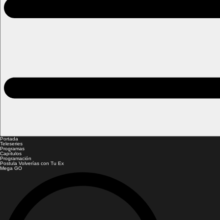
Portada
Teleseries
Programas
Capítulos
Programación
Postula Volverías con Tu Ex
Mega GO