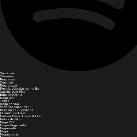
Secciones
Teleseries
Programas
Capítulos
Programación
Postula Volverías con tu Ex
Casting Dale Play
Entretenimiento
Mega GO
Temas
Mega en vivo
Volverías con tu ex? 2
Reunión de Superados
El Jardín de Olivia
Carmen Gloria, Fuerte & Claro
Detrás del Muro
Mega GO
Grupo Megamedia
Megamedia
Mega
Meganoticias