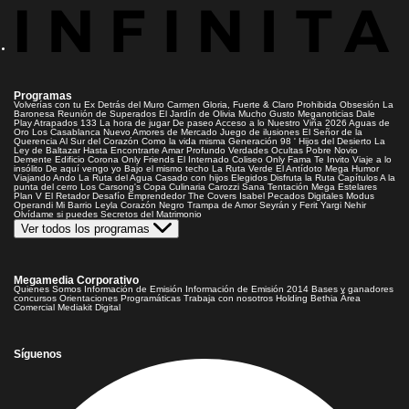
Programas
Volverías con tu Ex
Detrás del Muro
Carmen Gloria, Fuerte & Claro
Prohibida Obsesión
La
Baronesa
Reunión de Superados
El Jardín de Olivia
Mucho Gusto
Meganoticias
Dale
Play
Atrapados 133
La hora de jugar
De paseo
Acceso a lo Nuestro
Viña 2026
Aguas de
Oro
Los Casablanca
Nuevo Amores de Mercado
Juego de ilusiones
El Señor de la
Querencia
Al Sur del Corazón
Como la vida misma
Generación 98 '
Hijos del Desierto
La
Ley de Baltazar
Hasta Encontrarte
Amar Profundo
Verdades Ocultas
Pobre Novio
Demente
Edificio Corona
Only Friends
El Internado
Coliseo
Only Fama
Te Invito
Viaje a lo
insólito
De aquí vengo yo
Bajo el mismo techo
La Ruta Verde
El Antídoto
Mega Humor
Viajando Ando
La Ruta del Agua
Casado con hijos
Elegidos
Disfruta la Ruta
Capítulos
A la
punta del cerro
Los Carsong's
Copa Culinaria Carozzi
Sana Tentación
Mega Estelares
Plan V
El Retador
Desafío Emprendedor
The Covers
Isabel
Pecados Digitales
Modus
Operandi
Mi Barrio
Leyla
Corazón Negro
Trampa de Amor
Seyrán y Ferit
Yargi
Nehir
Olvídame si puedes
Secretos del Matrimonio
Ver todos los programas
Megamedia Corporativo
Quienes Somos
Información de Emisión
Información de Emisión 2014
Bases y ganadores
concursos
Orientaciones Programáticas
Trabaja con nosotros
Holding Bethia
Área
Comercial
Mediakit Digital
Síguenos