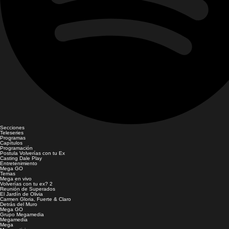
Secciones
Teleseries
Programas
Capítulos
Programación
Postula Volverías con tu Ex
Casting Dale Play
Entretenimiento
Mega GO
Temas
Mega en vivo
Volverías con tu ex? 2
Reunión de Superados
El Jardín de Olivia
Carmen Gloria, Fuerte & Claro
Detrás del Muro
Mega GO
Grupo Megamedia
Megamedia
Mega