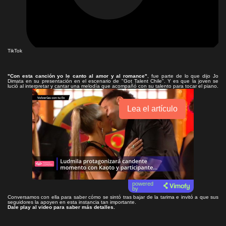
TikTok
"Con esta canción yo le canto al amor y al romance"
, fue parte de lo que dijo Jo
Dimata en su presentación en el escenario de "Got Talent Chile". Y es que la joven se
lució al interpretar y cantar una melodía que acompañó con su talento para tocar el piano.
Lea el artículo
powered
by
Conversamos con ella para saber cómo se sintó tras bajar de la tarima e invitó a que sus
seguidores la apoyen en esta instancia tan importante.
Dale play al video para saber más detalles.