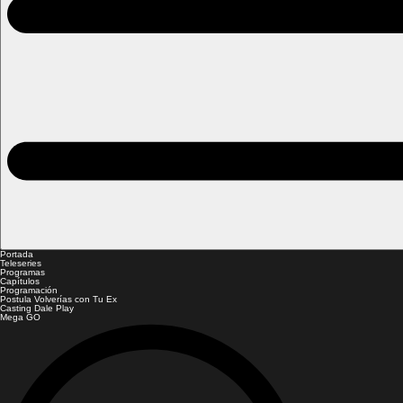
Portada
Teleseries
Programas
Capítulos
Programación
Postula Volverías con Tu Ex
Casting Dale Play
Mega GO