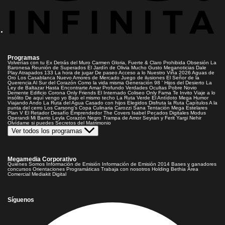
Programas
Volverías con tu Ex
Detrás del Muro
Carmen Gloria, Fuerte & Claro
Prohibida Obsesión
La
Baronesa
Reunión de Superados
El Jardín de Olivia
Mucho Gusto
Meganoticias
Dale
Play
Atrapados 133
La hora de jugar
De paseo
Acceso a lo Nuestro
Viña 2026
Aguas de
Oro
Los Casablanca
Nuevo Amores de Mercado
Juego de ilusiones
El Señor de la
Querencia
Al Sur del Corazón
Como la vida misma
Generación 98 '
Hijos del Desierto
La
Ley de Baltazar
Hasta Encontrarte
Amar Profundo
Verdades Ocultas
Pobre Novio
Demente
Edificio Corona
Only Friends
El Internado
Coliseo
Only Fama
Te Invito
Viaje a lo
insólito
De aquí vengo yo
Bajo el mismo techo
La Ruta Verde
El Antídoto
Mega Humor
Viajando Ando
La Ruta del Agua
Casado con hijos
Elegidos
Disfruta la Ruta
Capítulos
A la
punta del cerro
Los Carsong's
Copa Culinaria Carozzi
Sana Tentación
Mega Estelares
Plan V
El Retador
Desafío Emprendedor
The Covers
Isabel
Pecados Digitales
Modus
Operandi
Mi Barrio
Leyla
Corazón Negro
Trampa de Amor
Seyrán y Ferit
Yargi
Nehir
Olvídame si puedes
Secretos del Matrimonio
Ver todos los programas
Megamedia Corporativo
Quienes Somos
Información de Emisión
Información de Emisión 2014
Bases y ganadores
concursos
Orientaciones Programáticas
Trabaja con nosotros
Holding Bethia
Área
Comercial
Mediakit Digital
Síguenos