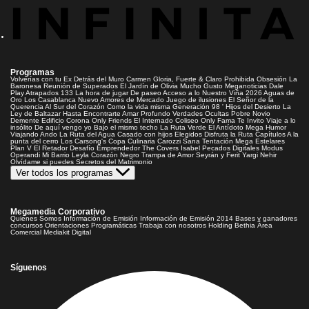
Programas
Volverías con tu Ex
Detrás del Muro
Carmen Gloria, Fuerte & Claro
Prohibida Obsesión
La
Baronesa
Reunión de Superados
El Jardín de Olivia
Mucho Gusto
Meganoticias
Dale
Play
Atrapados 133
La hora de jugar
De paseo
Acceso a lo Nuestro
Viña 2026
Aguas de
Oro
Los Casablanca
Nuevo Amores de Mercado
Juego de ilusiones
El Señor de la
Querencia
Al Sur del Corazón
Como la vida misma
Generación 98 '
Hijos del Desierto
La
Ley de Baltazar
Hasta Encontrarte
Amar Profundo
Verdades Ocultas
Pobre Novio
Demente
Edificio Corona
Only Friends
El Internado
Coliseo
Only Fama
Te Invito
Viaje a lo
insólito
De aquí vengo yo
Bajo el mismo techo
La Ruta Verde
El Antídoto
Mega Humor
Viajando Ando
La Ruta del Agua
Casado con hijos
Elegidos
Disfruta la Ruta
Capítulos
A la
punta del cerro
Los Carsong's
Copa Culinaria Carozzi
Sana Tentación
Mega Estelares
Plan V
El Retador
Desafío Emprendedor
The Covers
Isabel
Pecados Digitales
Modus
Operandi
Mi Barrio
Leyla
Corazón Negro
Trampa de Amor
Seyrán y Ferit
Yargi
Nehir
Olvídame si puedes
Secretos del Matrimonio
Ver todos los programas
Megamedia Corporativo
Quienes Somos
Información de Emisión
Información de Emisión 2014
Bases y ganadores
concursos
Orientaciones Programáticas
Trabaja con nosotros
Holding Bethia
Área
Comercial
Mediakit Digital
Síguenos