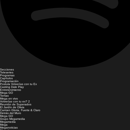
Secciones
Teleseries
Programas
Capítulos
Programación
Postula Volverías con tu Ex
Casting Dale Play
Entretenimiento
Mega GO
Temas
Mega en vivo
Volverías con tu ex? 2
Reunión de Superados
El Jardín de Olivia
Carmen Gloria, Fuerte & Claro
Detrás del Muro
Mega GO
Grupo Megamedia
Megamedia
Mega
Meganoticias