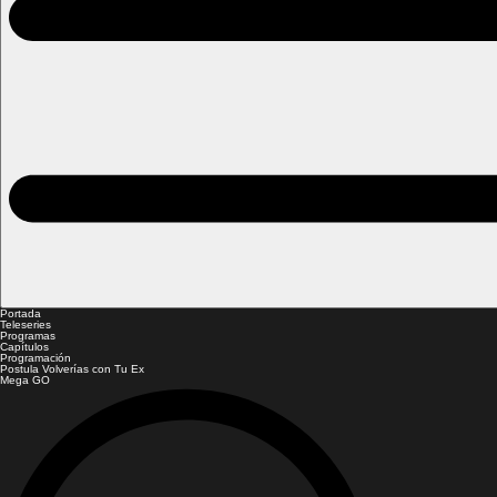
Portada
Teleseries
Programas
Capítulos
Programación
Postula Volverías con Tu Ex
Mega GO