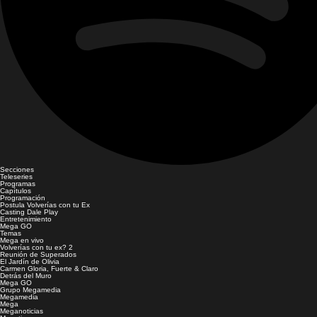
Secciones
Teleseries
Programas
Capítulos
Programación
Postula Volverías con tu Ex
Casting Dale Play
Entretenimiento
Mega GO
Temas
Mega en vivo
Volverías con tu ex? 2
Reunión de Superados
El Jardín de Olivia
Carmen Gloria, Fuerte & Claro
Detrás del Muro
Mega GO
Grupo Megamedia
Megamedia
Mega
Meganoticias