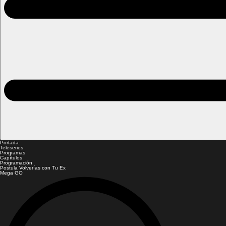
Portada
Teleseries
Programas
Capítulos
Programación
Postula Volverías con Tu Ex
Mega GO