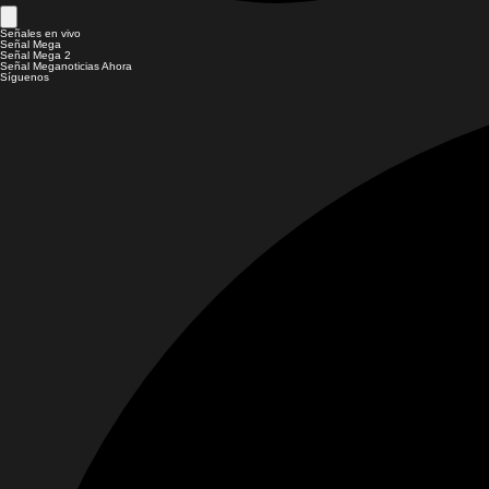
Señales en vivo
Señal Mega
Señal Mega 2
Señal Meganoticias Ahora
Síguenos