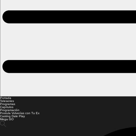
Portada
Teleseries
Programas
Capítulos
Programación
Postula Volverías con Tu Ex
Casting Dale Play
Mega GO