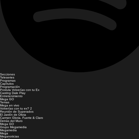
Secciones
Teleseries
Programas
Capítulos
Programación
Postula Volverías con tu Ex
Casting Dale Play
Entretenimiento
Mega GO
Temas
Mega en vivo
Volverías con tu ex? 2
Reunión de Superados
El Jardín de Olivia
Carmen Gloria, Fuerte & Claro
Detrás del Muro
Mega GO
Grupo Megamedia
Megamedia
Mega
Meganoticias