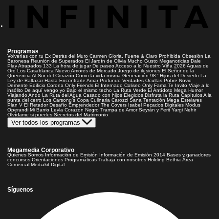
Programas
Volverías con tu Ex
Detrás del Muro
Carmen Gloria, Fuerte & Claro
Prohibida Obsesión
La
Baronesa
Reunión de Superados
El Jardín de Olivia
Mucho Gusto
Meganoticias
Dale
Play
Atrapados 133
La hora de jugar
De paseo
Acceso a lo Nuestro
Viña 2026
Aguas de
Oro
Los Casablanca
Nuevo Amores de Mercado
Juego de ilusiones
El Señor de la
Querencia
Al Sur del Corazón
Como la vida misma
Generación 98 '
Hijos del Desierto
La
Ley de Baltazar
Hasta Encontrarte
Amar Profundo
Verdades Ocultas
Pobre Novio
Demente
Edificio Corona
Only Friends
El Internado
Coliseo
Only Fama
Te Invito
Viaje a lo
insólito
De aquí vengo yo
Bajo el mismo techo
La Ruta Verde
El Antídoto
Mega Humor
Viajando Ando
La Ruta del Agua
Casado con hijos
Elegidos
Disfruta la Ruta
Capítulos
A la
punta del cerro
Los Carsong's
Copa Culinaria Carozzi
Sana Tentación
Mega Estelares
Plan V
El Retador
Desafío Emprendedor
The Covers
Isabel
Pecados Digitales
Modus
Operandi
Mi Barrio
Leyla
Corazón Negro
Trampa de Amor
Seyrán y Ferit
Yargi
Nehir
Olvídame si puedes
Secretos del Matrimonio
Ver todos los programas
Megamedia Corporativo
Quienes Somos
Información de Emisión
Información de Emisión 2014
Bases y ganadores
concursos
Orientaciones Programáticas
Trabaja con nosotros
Holding Bethia
Área
Comercial
Mediakit Digital
Síguenos