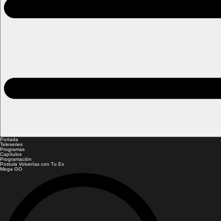
Portada
Teleseries
Programas
Capítulos
Programación
Postula Volverías con Tu Ex
Mega GO