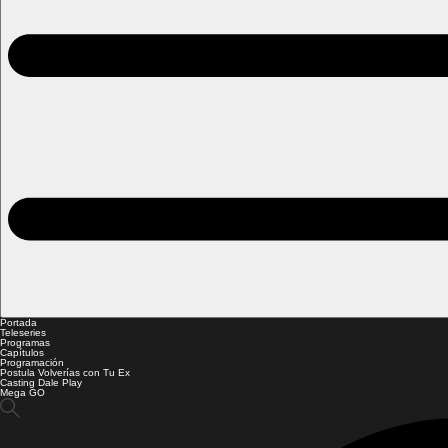
Portada
Teleseries
Programas
Capítulos
Programación
Postula Volverías con Tu Ex
Casting Dale Play
Mega GO