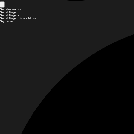
Señales en vivo
Señal Mega
Señal Mega 2
Señal Meganoticias Ahora
Síguenos