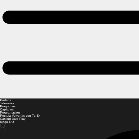
Portada
Teleseries
Programas
Capítulos
Programación
Postula Volverías con Tu Ex
Casting Dale Play
Mega GO