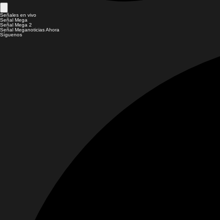
Señales en vivo
Señal Mega
Señal Mega 2
Señal Meganoticias Ahora
Síguenos