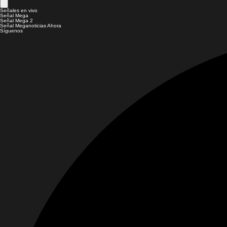
Señales en vivo
Señal Mega
Señal Mega 2
Señal Meganoticias Ahora
Síguenos