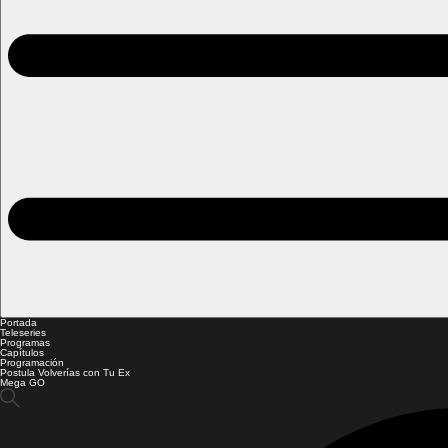
Portada
Teleseries
Programas
Capítulos
Programación
Postula Volverías con Tu Ex
Mega GO