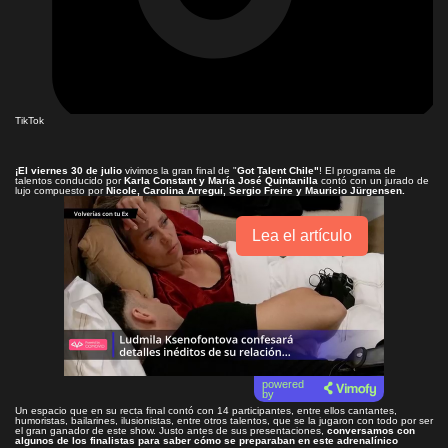
TikTok
¡El viernes 30 de julio
vivimos la gran final de "
Got Talent Chile"
! El programa de
talentos conducido por
Karla Constant y María José Quintanilla
contó con un jurado de
lujo compuesto por
Nicole, Carolina Arregui, Sergio Freire y Mauricio Jürgensen.
Lea el artículo
powered
by
Un espacio que en su recta final contó con 14 participantes, entre ellos cantantes,
humoristas, bailarines, ilusionistas, entre otros talentos, que se la jugaron con todo por ser
el gran ganador de este show. Justo antes de sus presentaciones,
conversamos con
algunos de los finalistas para saber cómo se preparaban en este adrenalínico