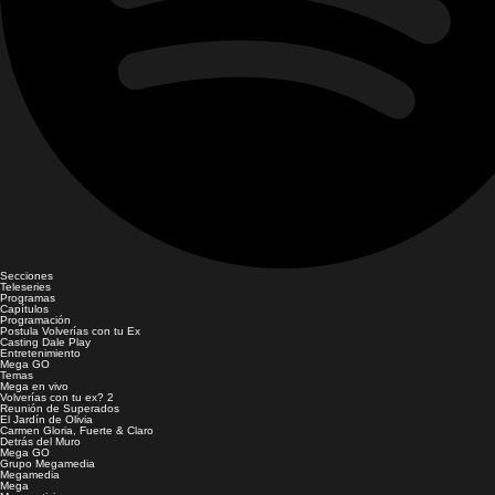
Secciones
Teleseries
Programas
Capítulos
Programación
Postula Volverías con tu Ex
Casting Dale Play
Entretenimiento
Mega GO
Temas
Mega en vivo
Volverías con tu ex? 2
Reunión de Superados
El Jardín de Olivia
Carmen Gloria, Fuerte & Claro
Detrás del Muro
Mega GO
Grupo Megamedia
Megamedia
Mega