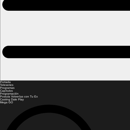
Portada
Teleseries
Programas
Capítulos
Programación
Postula Volverías con Tu Ex
Casting Dale Play
Mega GO