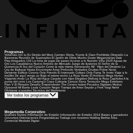
Programas
Volverías con tu Ex
Detrás del Muro
Carmen Gloria, Fuerte & Claro
Prohibida Obsesión
La
Baronesa
Reunión de Superados
El Jardín de Olivia
Mucho Gusto
Meganoticias
Dale
Play
Atrapados 133
La hora de jugar
De paseo
Acceso a lo Nuestro
Viña 2026
Aguas de
Oro
Los Casablanca
Nuevo Amores de Mercado
Juego de ilusiones
El Señor de la
Querencia
Al Sur del Corazón
Como la vida misma
Generación 98 '
Hijos del Desierto
La
Ley de Baltazar
Hasta Encontrarte
Amar Profundo
Verdades Ocultas
Pobre Novio
Demente
Edificio Corona
Only Friends
El Internado
Coliseo
Only Fama
Te Invito
Viaje a lo
insólito
De aquí vengo yo
Bajo el mismo techo
La Ruta Verde
El Antídoto
Mega Humor
Viajando Ando
La Ruta del Agua
Casado con hijos
Elegidos
Disfruta la Ruta
Capítulos
A la
punta del cerro
Los Carsong's
Copa Culinaria Carozzi
Sana Tentación
Mega Estelares
Plan V
El Retador
Desafío Emprendedor
The Covers
Isabel
Pecados Digitales
Modus
Operandi
Mi Barrio
Leyla
Corazón Negro
Trampa de Amor
Seyrán y Ferit
Yargi
Nehir
Olvídame si puedes
Secretos del Matrimonio
Ver todos los programas
Megamedia Corporativo
Quienes Somos
Información de Emisión
Información de Emisión 2014
Bases y ganadores
concursos
Orientaciones Programáticas
Trabaja con nosotros
Holding Bethia
Área
Comercial
Mediakit Digital