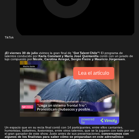
TikTok
¡El viernes 30 de julio
vivimos la gran final de "
Got Talent Chile"
! El programa de
talentos conducido por
Karla Constant y María José Quintanilla
contó con un jurado de
lujo compuesto por
Nicole, Carolina Arregui, Sergio Freire y Mauricio Jürgensen.
Lea el artículo
powered
by
Un espacio que en su recta final contó con 14 participantes, entre ellos cantantes,
humoristas, bailarines, ilusionistas, entre otros talentos, que se la jugaron con todo por ser
el gran ganador de este show. Justo antes de sus presentaciones,
conversamos con
algunos de los finalistas para saber cómo se preparaban en este adrenalínico