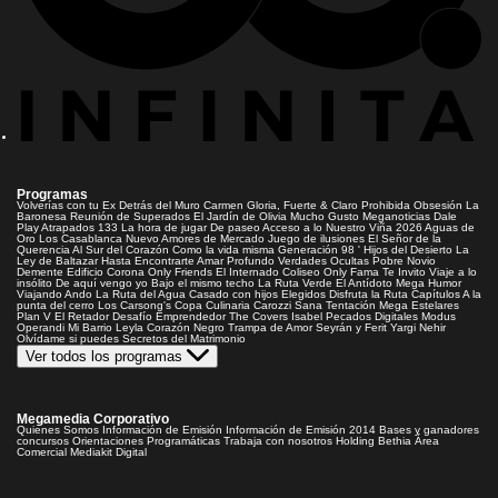
Programas
Volverías con tu Ex
Detrás del Muro
Carmen Gloria, Fuerte & Claro
Prohibida Obsesión
La
Baronesa
Reunión de Superados
El Jardín de Olivia
Mucho Gusto
Meganoticias
Dale
Play
Atrapados 133
La hora de jugar
De paseo
Acceso a lo Nuestro
Viña 2026
Aguas de
Oro
Los Casablanca
Nuevo Amores de Mercado
Juego de ilusiones
El Señor de la
Querencia
Al Sur del Corazón
Como la vida misma
Generación 98 '
Hijos del Desierto
La
Ley de Baltazar
Hasta Encontrarte
Amar Profundo
Verdades Ocultas
Pobre Novio
Demente
Edificio Corona
Only Friends
El Internado
Coliseo
Only Fama
Te Invito
Viaje a lo
insólito
De aquí vengo yo
Bajo el mismo techo
La Ruta Verde
El Antídoto
Mega Humor
Viajando Ando
La Ruta del Agua
Casado con hijos
Elegidos
Disfruta la Ruta
Capítulos
A la
punta del cerro
Los Carsong's
Copa Culinaria Carozzi
Sana Tentación
Mega Estelares
Plan V
El Retador
Desafío Emprendedor
The Covers
Isabel
Pecados Digitales
Modus
Operandi
Mi Barrio
Leyla
Corazón Negro
Trampa de Amor
Seyrán y Ferit
Yargi
Nehir
Olvídame si puedes
Secretos del Matrimonio
Ver todos los programas
Megamedia Corporativo
Quienes Somos
Información de Emisión
Información de Emisión 2014
Bases y ganadores
concursos
Orientaciones Programáticas
Trabaja con nosotros
Holding Bethia
Área
Comercial
Mediakit Digital