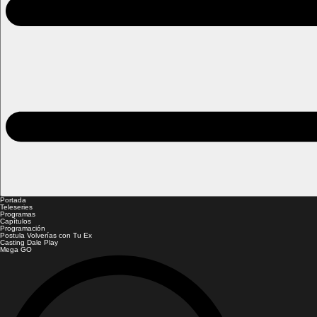
Portada
Teleseries
Programas
Capítulos
Programación
Postula Volverías con Tu Ex
Casting Dale Play
Mega GO