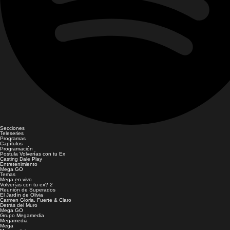
Secciones
Teleseries
Programas
Capítulos
Programación
Postula Volverías con tu Ex
Casting Dale Play
Entretenimiento
Mega GO
Temas
Mega en vivo
Volverías con tu ex? 2
Reunión de Superados
El Jardín de Olivia
Carmen Gloria, Fuerte & Claro
Detrás del Muro
Mega GO
Grupo Megamedia
Megamedia
Mega