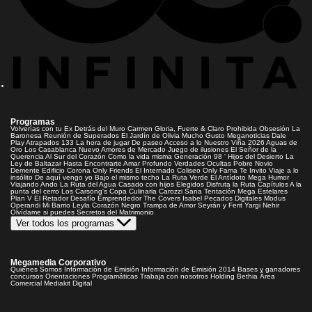
Programas
Volverías con tu Ex
Detrás del Muro
Carmen Gloria, Fuerte & Claro
Prohibida Obsesión
La
Baronesa
Reunión de Superados
El Jardín de Olivia
Mucho Gusto
Meganoticias
Dale
Play
Atrapados 133
La hora de jugar
De paseo
Acceso a lo Nuestro
Viña 2026
Aguas de
Oro
Los Casablanca
Nuevo Amores de Mercado
Juego de ilusiones
El Señor de la
Querencia
Al Sur del Corazón
Como la vida misma
Generación 98 '
Hijos del Desierto
La
Ley de Baltazar
Hasta Encontrarte
Amar Profundo
Verdades Ocultas
Pobre Novio
Demente
Edificio Corona
Only Friends
El Internado
Coliseo
Only Fama
Te Invito
Viaje a lo
insólito
De aquí vengo yo
Bajo el mismo techo
La Ruta Verde
El Antídoto
Mega Humor
Viajando Ando
La Ruta del Agua
Casado con hijos
Elegidos
Disfruta la Ruta
Capítulos
A la
punta del cerro
Los Carsong's
Copa Culinaria Carozzi
Sana Tentación
Mega Estelares
Plan V
El Retador
Desafío Emprendedor
The Covers
Isabel
Pecados Digitales
Modus
Operandi
Mi Barrio
Leyla
Corazón Negro
Trampa de Amor
Seyrán y Ferit
Yargi
Nehir
Olvídame si puedes
Secretos del Matrimonio
Ver todos los programas
Megamedia Corporativo
Quienes Somos
Información de Emisión
Información de Emisión 2014
Bases y ganadores
concursos
Orientaciones Programáticas
Trabaja con nosotros
Holding Bethia
Área
Comercial
Mediakit Digital