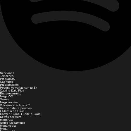
Secciones
Teleseries
Programas
Capítulos
Programación
Postula Volverías con tu Ex
Casting Dale Play
Entretenimiento
Mega GO
Temas
Mega en vivo
Volverías con tu ex? 2
Reunión de Superados
El Jardín de Olivia
Carmen Gloria, Fuerte & Claro
Detrás del Muro
Mega GO
Grupo Megamedia
Megamedia
Mega