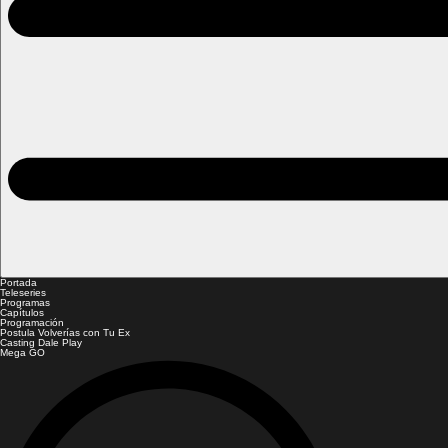
Portada
Teleseries
Programas
Capítulos
Programación
Postula Volverías con Tu Ex
Casting Dale Play
Mega GO