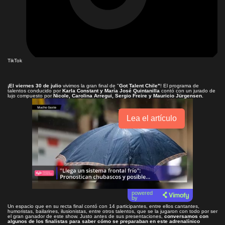
TikTok
¡El viernes 30 de julio
vivimos la gran final de "
Got Talent Chile"
! El programa de
talentos conducido por
Karla Constant y María José Quintanilla
contó con un jurado de
lujo compuesto por
Nicole, Carolina Arregui, Sergio Freire y Mauricio Jürgensen.
Lea el artículo
powered
by
Un espacio que en su recta final contó con 14 participantes, entre ellos cantantes,
humoristas, bailarines, ilusionistas, entre otros talentos, que se la jugaron con todo por ser
el gran ganador de este show. Justo antes de sus presentaciones,
conversamos con
algunos de los finalistas para saber cómo se preparaban en este adrenalínico