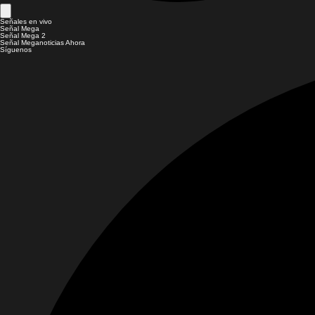
Señales en vivo
Señal Mega
Señal Mega 2
Señal Meganoticias Ahora
Síguenos