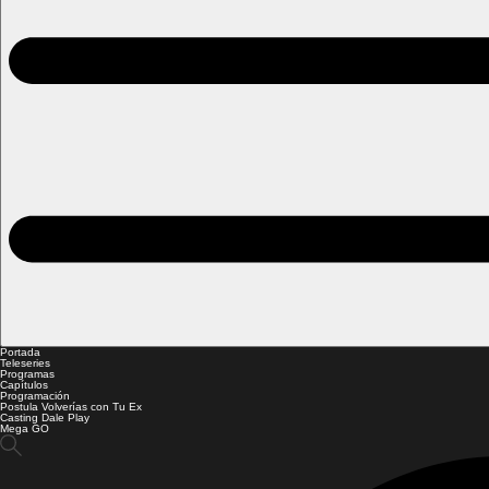
Portada
Teleseries
Programas
Capítulos
Programación
Postula Volverías con Tu Ex
Casting Dale Play
Mega GO