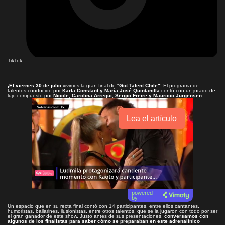
TikTok
¡El viernes 30 de julio
vivimos la gran final de "
Got Talent Chile"
! El programa de
talentos conducido por
Karla Constant y María José Quintanilla
contó con un jurado de
lujo compuesto por
Nicole, Carolina Arregui, Sergio Freire y Mauricio Jürgensen.
Lea el artículo
powered
by
Un espacio que en su recta final contó con 14 participantes, entre ellos cantantes,
humoristas, bailarines, ilusionistas, entre otros talentos, que se la jugaron con todo por ser
el gran ganador de este show. Justo antes de sus presentaciones,
conversamos con
algunos de los finalistas para saber cómo se preparaban en este adrenalínico