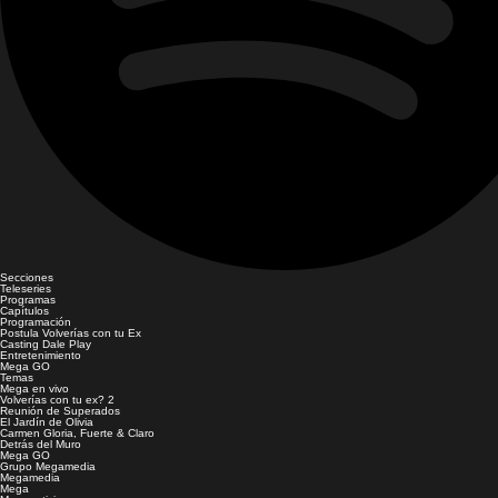
Secciones
Teleseries
Programas
Capítulos
Programación
Postula Volverías con tu Ex
Casting Dale Play
Entretenimiento
Mega GO
Temas
Mega en vivo
Volverías con tu ex? 2
Reunión de Superados
El Jardín de Olivia
Carmen Gloria, Fuerte & Claro
Detrás del Muro
Mega GO
Grupo Megamedia
Megamedia
Mega