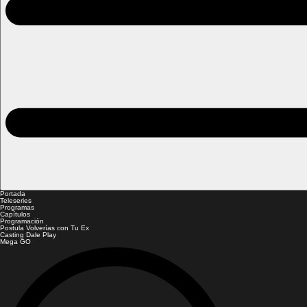
Portada
Teleseries
Programas
Capítulos
Programación
Postula Volverías con Tu Ex
Casting Dale Play
Mega GO