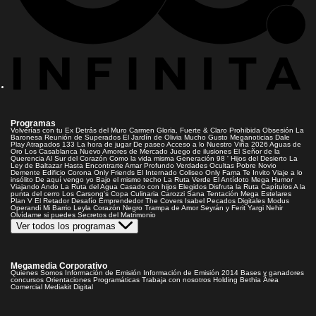
Programas
Volverías con tu Ex
Detrás del Muro
Carmen Gloria, Fuerte & Claro
Prohibida Obsesión
La
Baronesa
Reunión de Superados
El Jardín de Olivia
Mucho Gusto
Meganoticias
Dale
Play
Atrapados 133
La hora de jugar
De paseo
Acceso a lo Nuestro
Viña 2026
Aguas de
Oro
Los Casablanca
Nuevo Amores de Mercado
Juego de ilusiones
El Señor de la
Querencia
Al Sur del Corazón
Como la vida misma
Generación 98 '
Hijos del Desierto
La
Ley de Baltazar
Hasta Encontrarte
Amar Profundo
Verdades Ocultas
Pobre Novio
Demente
Edificio Corona
Only Friends
El Internado
Coliseo
Only Fama
Te Invito
Viaje a lo
insólito
De aquí vengo yo
Bajo el mismo techo
La Ruta Verde
El Antídoto
Mega Humor
Viajando Ando
La Ruta del Agua
Casado con hijos
Elegidos
Disfruta la Ruta
Capítulos
A la
punta del cerro
Los Carsong's
Copa Culinaria Carozzi
Sana Tentación
Mega Estelares
Plan V
El Retador
Desafío Emprendedor
The Covers
Isabel
Pecados Digitales
Modus
Operandi
Mi Barrio
Leyla
Corazón Negro
Trampa de Amor
Seyrán y Ferit
Yargi
Nehir
Olvídame si puedes
Secretos del Matrimonio
Ver todos los programas
Megamedia Corporativo
Quienes Somos
Información de Emisión
Información de Emisión 2014
Bases y ganadores
concursos
Orientaciones Programáticas
Trabaja con nosotros
Holding Bethia
Área
Comercial
Mediakit Digital