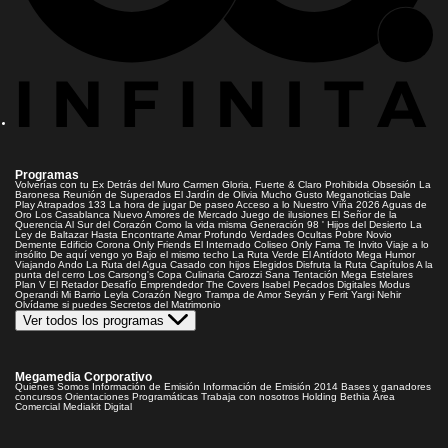
Programas
Volverías con tu Ex
Detrás del Muro
Carmen Gloria, Fuerte & Claro
Prohibida Obsesión
La
Baronesa
Reunión de Superados
El Jardín de Olivia
Mucho Gusto
Meganoticias
Dale
Play
Atrapados 133
La hora de jugar
De paseo
Acceso a lo Nuestro
Viña 2026
Aguas de
Oro
Los Casablanca
Nuevo Amores de Mercado
Juego de ilusiones
El Señor de la
Querencia
Al Sur del Corazón
Como la vida misma
Generación 98 '
Hijos del Desierto
La
Ley de Baltazar
Hasta Encontrarte
Amar Profundo
Verdades Ocultas
Pobre Novio
Demente
Edificio Corona
Only Friends
El Internado
Coliseo
Only Fama
Te Invito
Viaje a lo
insólito
De aquí vengo yo
Bajo el mismo techo
La Ruta Verde
El Antídoto
Mega Humor
Viajando Ando
La Ruta del Agua
Casado con hijos
Elegidos
Disfruta la Ruta
Capítulos
A la
punta del cerro
Los Carsong's
Copa Culinaria Carozzi
Sana Tentación
Mega Estelares
Plan V
El Retador
Desafío Emprendedor
The Covers
Isabel
Pecados Digitales
Modus
Operandi
Mi Barrio
Leyla
Corazón Negro
Trampa de Amor
Seyrán y Ferit
Yargi
Nehir
Olvídame si puedes
Secretos del Matrimonio
Ver todos los programas
Megamedia Corporativo
Quienes Somos
Información de Emisión
Información de Emisión 2014
Bases y ganadores
concursos
Orientaciones Programáticas
Trabaja con nosotros
Holding Bethia
Área
Comercial
Mediakit Digital