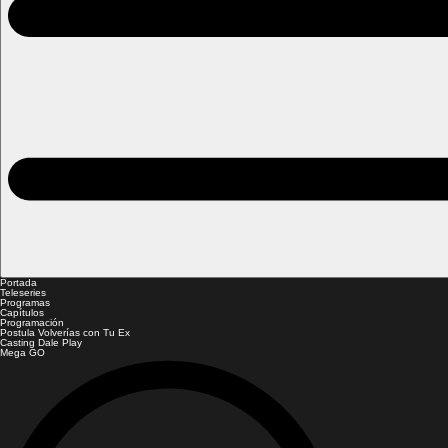
Portada
Teleseries
Programas
Capítulos
Programación
Postula Volverías con Tu Ex
Casting Dale Play
Mega GO