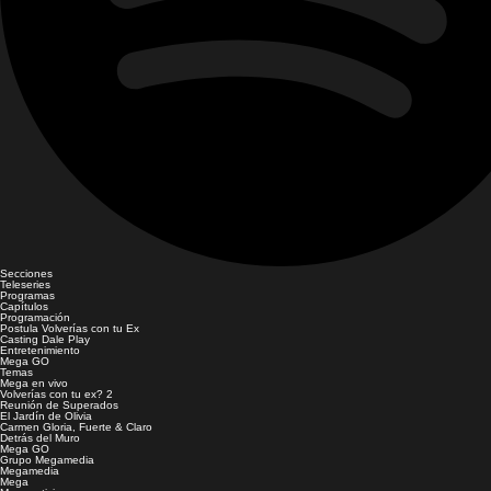
Secciones
Teleseries
Programas
Capítulos
Programación
Postula Volverías con tu Ex
Casting Dale Play
Entretenimiento
Mega GO
Temas
Mega en vivo
Volverías con tu ex? 2
Reunión de Superados
El Jardín de Olivia
Carmen Gloria, Fuerte & Claro
Detrás del Muro
Mega GO
Grupo Megamedia
Megamedia
Mega