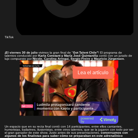
TikTok
¡El viernes 30 de julio
vivimos la gran final de "
Got Talent Chile"
! El programa de
talentos conducido por
Karla Constant y María José Quintanilla
contó con un jurado de
lujo compuesto por
Nicole, Carolina Arregui, Sergio Freire y Mauricio Jürgensen.
Lea el artículo
powered
by
Un espacio que en su recta final contó con 14 participantes, entre ellos cantantes,
humoristas, bailarines, ilusionistas, entre otros talentos, que se la jugaron con todo por ser
el gran ganador de este show. Justo antes de sus presentaciones,
conversamos con
algunos de los finalistas para saber cómo se preparaban en este adrenalínico