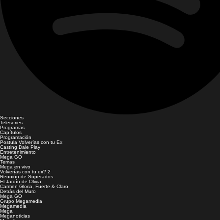
Secciones
Teleseries
Programas
Capítulos
Programación
Postula Volverías con tu Ex
Casting Dale Play
Entretenimiento
Mega GO
Temas
Mega en vivo
Volverías con tu ex? 2
Reunión de Superados
El Jardín de Olivia
Carmen Gloria, Fuerte & Claro
Detrás del Muro
Mega GO
Grupo Megamedia
Megamedia
Mega
Meganoticias