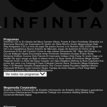
Programas
Volverías con tu Ex
Detrás del Muro
Carmen Gloria, Fuerte & Claro
Prohibida Obsesión
La
Baronesa
Reunión de Superados
El Jardín de Olivia
Mucho Gusto
Meganoticias
Dale
Play
Atrapados 133
La hora de jugar
De paseo
Acceso a lo Nuestro
Viña 2026
Aguas de
Oro
Los Casablanca
Nuevo Amores de Mercado
Juego de ilusiones
El Señor de la
Querencia
Al Sur del Corazón
Como la vida misma
Generación 98 '
Hijos del Desierto
La
Ley de Baltazar
Hasta Encontrarte
Amar Profundo
Verdades Ocultas
Pobre Novio
Demente
Edificio Corona
Only Friends
El Internado
Coliseo
Only Fama
Te Invito
Viaje a lo
insólito
De aquí vengo yo
Bajo el mismo techo
La Ruta Verde
El Antídoto
Mega Humor
Viajando Ando
La Ruta del Agua
Casado con hijos
Elegidos
Disfruta la Ruta
Capítulos
A la
punta del cerro
Los Carsong's
Copa Culinaria Carozzi
Sana Tentación
Mega Estelares
Plan V
El Retador
Desafío Emprendedor
The Covers
Isabel
Pecados Digitales
Modus
Operandi
Mi Barrio
Leyla
Corazón Negro
Trampa de Amor
Seyrán y Ferit
Yargi
Nehir
Olvídame si puedes
Secretos del Matrimonio
Ver todos los programas
Megamedia Corporativo
Quienes Somos
Información de Emisión
Información de Emisión 2014
Bases y ganadores
concursos
Orientaciones Programáticas
Trabaja con nosotros
Holding Bethia
Área
Comercial
Mediakit Digital
Síguenos