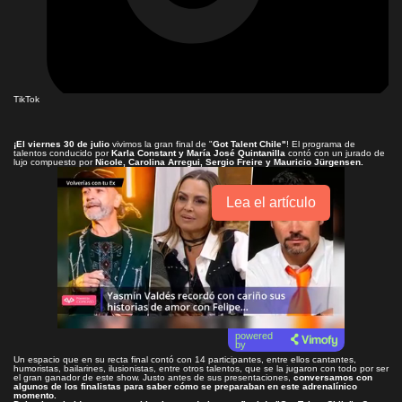
TikTok
¡El viernes 30 de julio
vivimos la gran final de "
Got Talent Chile"
! El programa de
talentos conducido por
Karla Constant y María José Quintanilla
contó con un jurado de
lujo compuesto por
Nicole, Carolina Arregui, Sergio Freire y Mauricio Jürgensen.
Lea el artículo
powered
by
Un espacio que en su recta final contó con 14 participantes, entre ellos cantantes,
humoristas, bailarines, ilusionistas, entre otros talentos, que se la jugaron con todo por ser
el gran ganador de este show. Justo antes de sus presentaciones,
conversamos con
algunos de los finalistas para saber cómo se preparaban en este adrenalínico
momento.