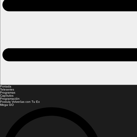
Portada
Teleseries
Programas
Capítulos
Programación
Postula Volverías con Tu Ex
Mega GO