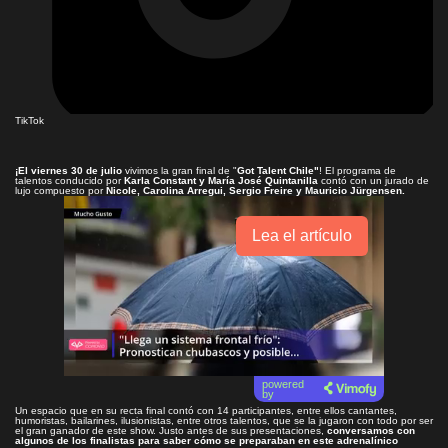
TikTok
¡El viernes 30 de julio
vivimos la gran final de "
Got Talent Chile"
! El programa de
talentos conducido por
Karla Constant y María José Quintanilla
contó con un jurado de
lujo compuesto por
Nicole, Carolina Arregui, Sergio Freire y Mauricio Jürgensen.
Lea el artículo
powered
by
Un espacio que en su recta final contó con 14 participantes, entre ellos cantantes,
humoristas, bailarines, ilusionistas, entre otros talentos, que se la jugaron con todo por ser
el gran ganador de este show. Justo antes de sus presentaciones,
conversamos con
algunos de los finalistas para saber cómo se preparaban en este adrenalínico