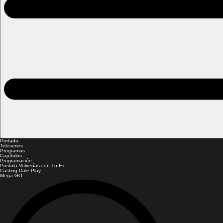
Portada
Teleseries
Programas
Capítulos
Programación
Postula Volverías con Tu Ex
Casting Dale Play
Mega GO