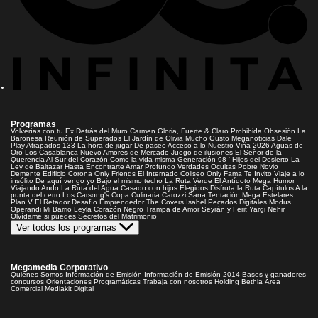
Programas
Volverías con tu Ex
Detrás del Muro
Carmen Gloria, Fuerte & Claro
Prohibida Obsesión
La
Baronesa
Reunión de Superados
El Jardín de Olivia
Mucho Gusto
Meganoticias
Dale
Play
Atrapados 133
La hora de jugar
De paseo
Acceso a lo Nuestro
Viña 2026
Aguas de
Oro
Los Casablanca
Nuevo Amores de Mercado
Juego de ilusiones
El Señor de la
Querencia
Al Sur del Corazón
Como la vida misma
Generación 98 '
Hijos del Desierto
La
Ley de Baltazar
Hasta Encontrarte
Amar Profundo
Verdades Ocultas
Pobre Novio
Demente
Edificio Corona
Only Friends
El Internado
Coliseo
Only Fama
Te Invito
Viaje a lo
insólito
De aquí vengo yo
Bajo el mismo techo
La Ruta Verde
El Antídoto
Mega Humor
Viajando Ando
La Ruta del Agua
Casado con hijos
Elegidos
Disfruta la Ruta
Capítulos
A la
punta del cerro
Los Carsong's
Copa Culinaria Carozzi
Sana Tentación
Mega Estelares
Plan V
El Retador
Desafío Emprendedor
The Covers
Isabel
Pecados Digitales
Modus
Operandi
Mi Barrio
Leyla
Corazón Negro
Trampa de Amor
Seyrán y Ferit
Yargi
Nehir
Olvídame si puedes
Secretos del Matrimonio
Ver todos los programas
Megamedia Corporativo
Quienes Somos
Información de Emisión
Información de Emisión 2014
Bases y ganadores
concursos
Orientaciones Programáticas
Trabaja con nosotros
Holding Bethia
Área
Comercial
Mediakit Digital