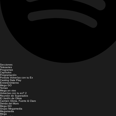
Secciones
Teleseries
Programas
Capítulos
Programación
Postula Volverías con tu Ex
Casting Dale Play
Entretenimiento
Mega GO
Temas
Mega en vivo
Volverías con tu ex? 2
Reunión de Superados
El Jardín de Olivia
Carmen Gloria, Fuerte & Claro
Detrás del Muro
Mega GO
Grupo Megamedia
Megamedia
Mega