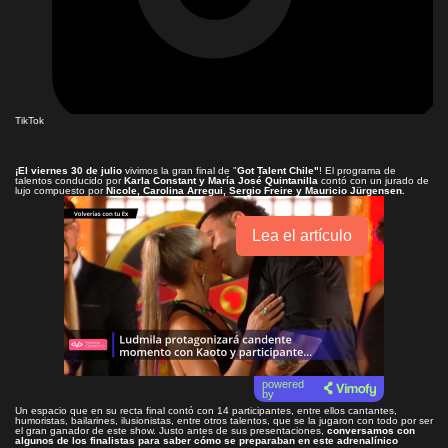
TikTok
¡El viernes 30 de julio
vivimos la gran final de "
Got Talent Chile"
! El programa de
talentos conducido por
Karla Constant y María José Quintanilla
contó con un jurado de
lujo compuesto por
Nicole, Carolina Arregui, Sergio Freire y Mauricio Jürgensen.
Lea el artículo
powered
by
Un espacio que en su recta final contó con 14 participantes, entre ellos cantantes,
humoristas, bailarines, ilusionistas, entre otros talentos, que se la jugaron con todo por ser
el gran ganador de este show. Justo antes de sus presentaciones,
conversamos con
algunos de los finalistas para saber cómo se preparaban en este adrenalínico