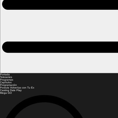
Portada
Teleseries
Programas
Capítulos
Programación
Postula Volverías con Tu Ex
Casting Dale Play
Mega GO