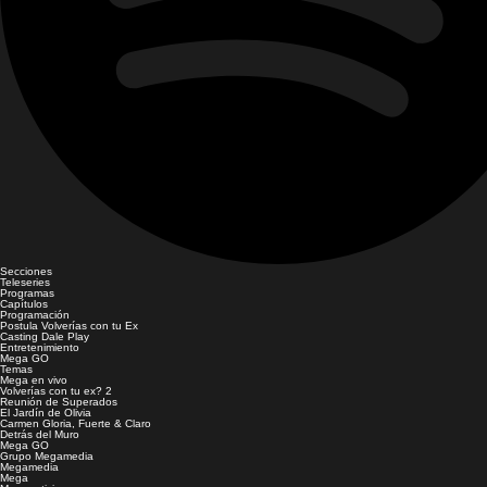
Secciones
Teleseries
Programas
Capítulos
Programación
Postula Volverías con tu Ex
Casting Dale Play
Entretenimiento
Mega GO
Temas
Mega en vivo
Volverías con tu ex? 2
Reunión de Superados
El Jardín de Olivia
Carmen Gloria, Fuerte & Claro
Detrás del Muro
Mega GO
Grupo Megamedia
Megamedia
Mega