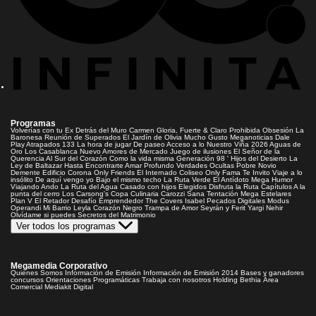
Programas
Volverías con tu Ex
Detrás del Muro
Carmen Gloria, Fuerte & Claro
Prohibida Obsesión
La
Baronesa
Reunión de Superados
El Jardín de Olivia
Mucho Gusto
Meganoticias
Dale
Play
Atrapados 133
La hora de jugar
De paseo
Acceso a lo Nuestro
Viña 2026
Aguas de
Oro
Los Casablanca
Nuevo Amores de Mercado
Juego de ilusiones
El Señor de la
Querencia
Al Sur del Corazón
Como la vida misma
Generación 98 '
Hijos del Desierto
La
Ley de Baltazar
Hasta Encontrarte
Amar Profundo
Verdades Ocultas
Pobre Novio
Demente
Edificio Corona
Only Friends
El Internado
Coliseo
Only Fama
Te Invito
Viaje a lo
insólito
De aquí vengo yo
Bajo el mismo techo
La Ruta Verde
El Antídoto
Mega Humor
Viajando Ando
La Ruta del Agua
Casado con hijos
Elegidos
Disfruta la Ruta
Capítulos
A la
punta del cerro
Los Carsong's
Copa Culinaria Carozzi
Sana Tentación
Mega Estelares
Plan V
El Retador
Desafío Emprendedor
The Covers
Isabel
Pecados Digitales
Modus
Operandi
Mi Barrio
Leyla
Corazón Negro
Trampa de Amor
Seyrán y Ferit
Yargi
Nehir
Olvídame si puedes
Secretos del Matrimonio
Ver todos los programas
Megamedia Corporativo
Quienes Somos
Información de Emisión
Información de Emisión 2014
Bases y ganadores
concursos
Orientaciones Programáticas
Trabaja con nosotros
Holding Bethia
Área
Comercial
Mediakit Digital